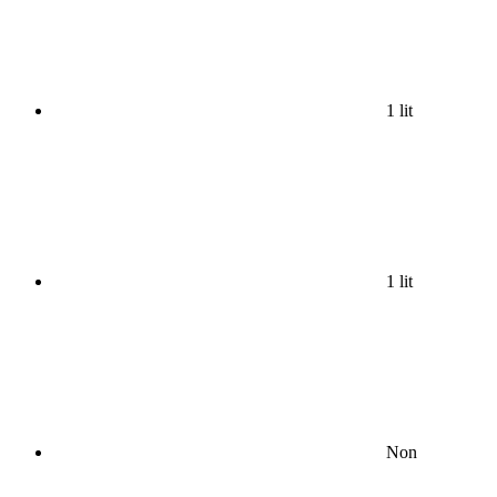
1 lit
1 lit
Non