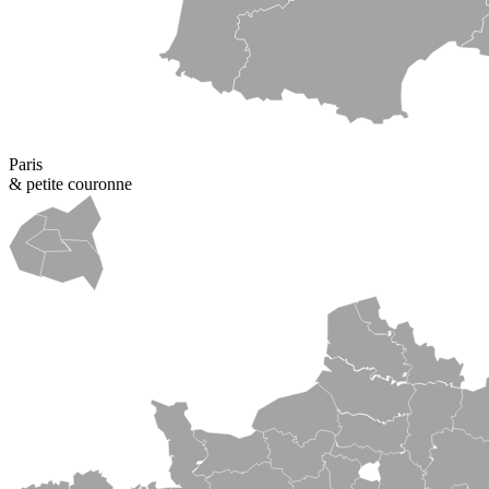
Paris
& petite couronne