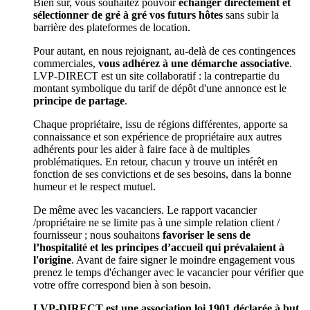
Bien sûr, vous souhaitez pouvoir
échanger directement et
sélectionner de gré à gré vos futurs hôtes
sans subir la
barrière des plateformes de location.
Pour autant, en nous rejoignant, au-delà de ces contingences
commerciales,
vous adhérez à une démarche associative
.
LVP-DIRECT est un site collaboratif : la contrepartie du
montant symbolique du tarif de dépôt d'une annonce est le
principe de partage
.
Chaque propriétaire, issu de régions différentes, apporte sa
connaissance et son expérience de propriétaire aux autres
adhérents pour les aider à faire face à de multiples
problématiques. En retour, chacun y trouve un intérêt en
fonction de ses convictions et de ses besoins, dans la bonne
humeur et le respect mutuel.
De même avec les vacanciers. Le rapport vacancier
/propriétaire ne se limite pas à une simple relation client /
fournisseur ; nous souhaitons
favoriser le sens de
l’hospitalité et les principes d’accueil qui prévalaient à
l'origine
. Avant de faire signer le moindre engagement vous
prenez le temps d'échanger avec le vacancier pour vérifier que
votre offre correspond bien à son besoin.
LVP-DIRECT est une association loi 1901 déclarée à but