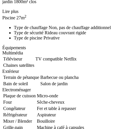
jardin 1800m² clos
Lire plus
2
Piscine
27m
Type de chauffage
Non, pas de chauffage additionnel
Type de sécurité
Rideau couvrant rigide
Type de piscine
Privative
Équipements
Multimédia
Téléviseur
TV compatible Netflix
Chaines satellites
Extérieur
Terrain de pétanque
Barbecue ou plancha
Bain de soleil
Salon de jardin
Electroménager
Plaque de cuisson
Micro-onde
Four
Sèche-cheveux
Congélateur
Fer et table à repasser
Réfrigérateur
Aspirateur
Mixer / Blender
Bouilloire
Grille-pain
Machine à café à capsules