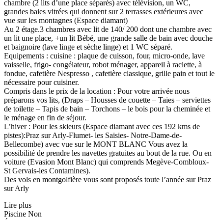
chambre (2 lits d’une place séparés) avec télévision, un WC,
grandes baies vitrées qui donnent sur 2 terrasses extérieures avec
vue sur les montagnes (Espace diamant)
Au 2 étage.3 chambres avec lit de 140/ 200 dont une chambre avec
un lit une place, +un lit Bébé, une grande salle de bain avec douche
et baignoire (lave linge et sèche linge) et 1 WC séparé.
Equipements : cuisine : plaque de cuisson, four, micro-onde, lave
vaisselle, frigo- congélateur, robot ménager, appareil à raclette, à
fondue, cafetière Nespresso , cafetière classique, grille pain et tout le
nécessaire pour cuisiner.
Compris dans le prix de la location : Pour votre arrivée nous
préparons vos lits, (Draps – Housses de couette – Taies – serviettes
de toilette – Tapis de bain – Torchons – le bois pour la cheminée et
le ménage en fin de séjour.
L’hiver : Pour les skieurs (Espace diamant avec ces 192 kms de
pistes):Praz sur Arly-Flumet- les Saisies- Notre-Dame-de-
Bellecombe) avec vue sur le MONT BLANC Vous avez la
possibilité de prendre les navettes gratuites au bout de la rue. Ou en
voiture (Evasion Mont Blanc) qui comprends Megève-Combloux-
St Gervais-les Contamines).
Des vols en montgolfière vous sont proposés toute l’année sur Praz
sur Arly
Lire plus
Piscine
Non