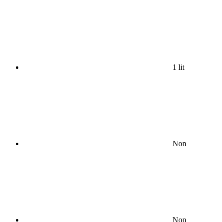
1 lit
Non
Non