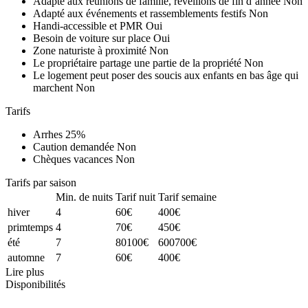
Adapté aux réunions de famille, réveillons de fin d’année
Non
Adapté aux événements et rassemblements festifs
Non
Handi-accessible et PMR
Oui
Besoin de voiture sur place
Oui
Zone naturiste à proximité
Non
Le propriétaire partage une partie de la propriété
Non
Le logement peut poser des soucis aux enfants en bas âge qui
marchent
Non
Tarifs
Arrhes
25%
Caution demandée
Non
Chèques vacances
Non
Tarifs par saison
Min. de nuits
Tarif nuit
Tarif semaine
hiver
4
60€
400€
primtemps
4
70€
450€
été
7
80100€
600700€
automne
7
60€
400€
Lire plus
Disponibilités