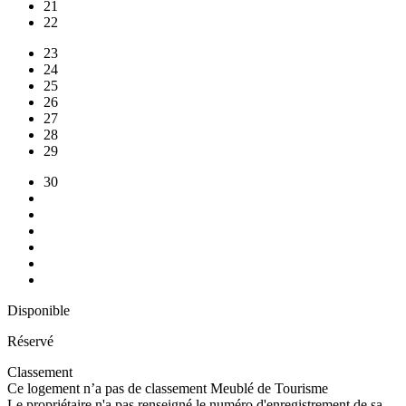
21
22
23
24
25
26
27
28
29
30
Disponible
Réservé
Classement
Ce logement n’a pas de classement Meublé de Tourisme
Le propriétaire n'a pas renseigné le numéro d'enregistrement de sa