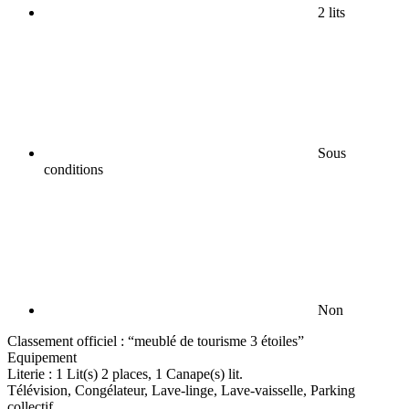
2 lits
Sous
conditions
Non
Classement officiel : “meublé de tourisme 3 étoiles”
Equipement
Literie : 1 Lit(s) 2 places, 1 Canape(s) lit.
Télévision, Congélateur, Lave-linge, Lave-vaisselle, Parking
collectif