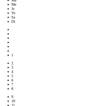
Ma
Me
Je
Ve
Sa
Di
1
2
3
4
5
6
7
8
9
10
11