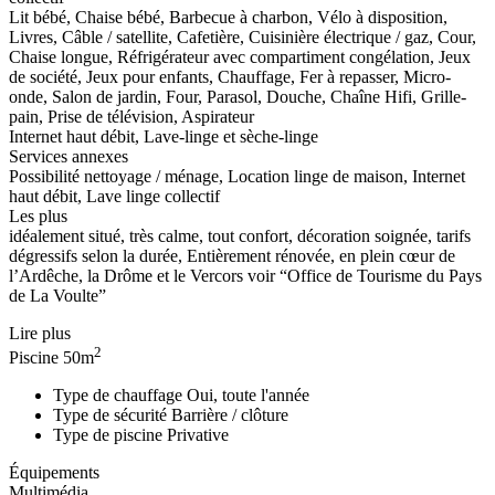
Lit bébé, Chaise bébé, Barbecue à charbon, Vélo à disposition,
Livres, Câble / satellite, Cafetière, Cuisinière électrique / gaz, Cour,
Chaise longue, Réfrigérateur avec compartiment congélation, Jeux
de société, Jeux pour enfants, Chauffage, Fer à repasser, Micro-
onde, Salon de jardin, Four, Parasol, Douche, Chaîne Hifi, Grille-
pain, Prise de télévision, Aspirateur
Internet haut débit, Lave-linge et sèche-linge
Services annexes
Possibilité nettoyage / ménage, Location linge de maison, Internet
haut débit, Lave linge collectif
Les plus
idéalement situé, très calme, tout confort, décoration soignée, tarifs
dégressifs selon la durée, Entièrement rénovée, en plein cœur de
l’Ardêche, la Drôme et le Vercors voir “Office de Tourisme du Pays
de La Voulte”
Lire plus
2
Piscine
50m
Type de chauffage
Oui, toute l'année
Type de sécurité
Barrière / clôture
Type de piscine
Privative
Équipements
Multimédia