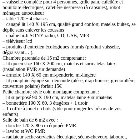
– vaisselle complète pour 4 personnes, grille pain, cafetière et
bouilloire électriques, cafetière nespresso (à capsules), robot
ménager, autocuiseur
– table 120 + 4 chaises
– canapé-lit 140 X 195 cm, qualité grand confort, matelas bultex, se
déplie sans enlever les coussins
– chaîne hi-fi SONY radio, CD, USB, MP3
– téléviseur lcd
– produits d’entretien écologiques fournis (produit vaisselle,
dégraissant….).
Chambre parentale de 15 m2 comprenant :
– lit queen size 160 X 200 cm, matelas et surmatelas latex
(installation PMR sur demande)
– armoire 140 X 60 cm mi-penderie, mi-lingère
– lit parapluie équipé sur demande (alèse, drap housse, grenouillère,
couverture polaire) forfait 15€
Petite chambre style coin montagne comprenant :
– lit superposé 90 X 190 cm, matelas laine + surmatelas
– bonnetière 190 X 60, 3 étagères + 1 tiroir
– 1 coffre à jouet en bois (vide pour ranger les trésors de vos
enfants)
Salle de bain de 6 m2 avec :
– douche 120 X 80 cm équipée PMR
– lavabo et WC PMR
– radiateur sèche-serviettes électrique, sèche-cheveux, tabouret,