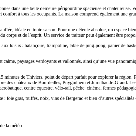
rsonnes dans une belle demeure périgourdine spacieuse et chaleureuse. V
 et confort à tous les occupants. La maison comprend également une gra
auffée, idéale en toute saison. Pour une détente absolue, un espace bien-ê
 du corps et de l’esprit. Un service de traiteur peut également être propo
 aux loisirs : balançoire, trampoline, table de ping-pong, panier de ba
calme, paysages verdoyants et vallonnés, ainsi qu’une vue panoramique s
5 minutes de Thiviers, point de départ parfait pour explorer la région. 
ore des châteaux de Bourdeilles, Puyguilhem et Jumilhac-le-Grand. Les 
 acrobatique, centre équestre, vélo-rail, pêche, cinéma, fermes pédagogi
e : foie gras, truffes, noix, vins de Bergerac et bien d’autres spécialit
 de la météo