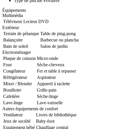
Type de piscine
Privative
Équipements
Multimédia
Téléviseur
Lecteur DVD
Extérieur
Terrain de pétanque
Table de ping-pong
Balançoire
Barbecue ou plancha
Bain de soleil
Salon de jardin
Electroménager
Plaque de cuisson
Micro-onde
Four
Sèche-cheveux
Congélateur
Fer et table à repasser
Réfrigérateur
Aspirateur
Mixer / Blender
Appareil à raclette
Bouilloire
Grille-pain
Cafetière
Sèche-linge
Lave-linge
Lave-vaisselle
Autres équipements de confort
Ventilateur
Livres de bibliothèque
Jeux de société
Baby-foot
Equipement bébé
Chauffage central