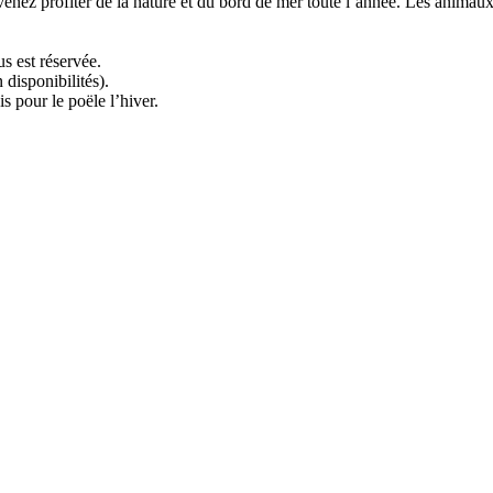
nez profiter de la nature et du bord de mer toute l’année. Les animaux
s est réservée.
disponibilités).
 pour le poële l’hiver.