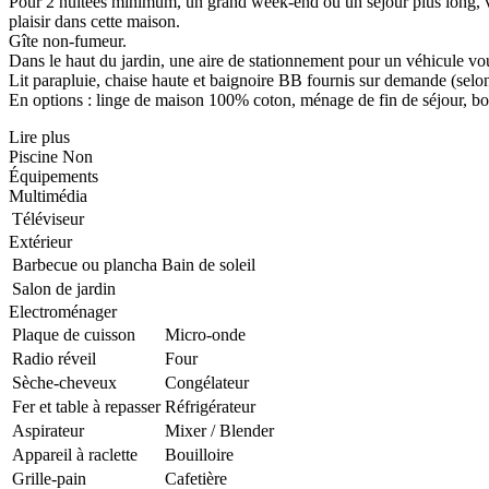
Pour 2 nuitées minimum, un grand week-end ou un séjour plus long, ve
plaisir dans cette maison.
Gîte non-fumeur.
Dans le haut du jardin, une aire de stationnement pour un véhicule vou
Lit parapluie, chaise haute et baignoire BB fournis sur demande (selon 
En options : linge de maison 100% coton, ménage de fin de séjour, bois
Lire plus
Piscine
Non
Équipements
Multimédia
Téléviseur
Extérieur
Barbecue ou plancha
Bain de soleil
Salon de jardin
Electroménager
Plaque de cuisson
Micro-onde
Radio réveil
Four
Sèche-cheveux
Congélateur
Fer et table à repasser
Réfrigérateur
Aspirateur
Mixer / Blender
Appareil à raclette
Bouilloire
Grille-pain
Cafetière