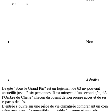
conditions
Non
4 étoiles
Le gîte “Sous le Grand Pin” est un logement de 63 m² pouvant
accueillir jusqu’à six personnes. Il est mitoyen d’un second gîte, “A
l’Ombre du Chêne” chacun disposant de son propre accès et de ses
espaces dédiés.
L’entrée s’ouvre sur une pièce de vie climatisée comprenant un coin
salon avec canapé convertible, une table à manger et une cuisine