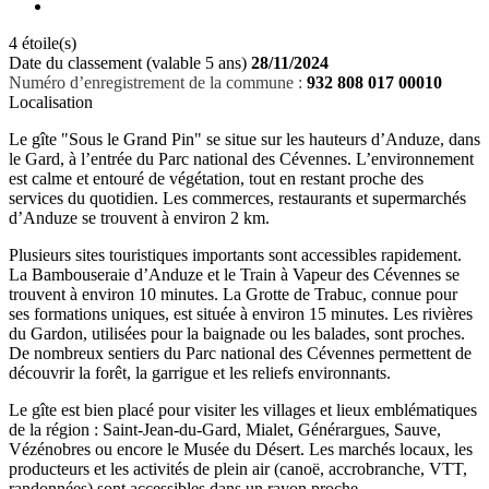
4 étoile(s)
Date du classement (valable 5 ans)
28/11/2024
Numéro d’enregistrement de la commune :
932 808 017 00010
Localisation
Le gîte "Sous le Grand Pin" se situe sur les hauteurs d’Anduze, dans
le Gard, à l’entrée du Parc national des Cévennes. L’environnement
est calme et entouré de végétation, tout en restant proche des
services du quotidien. Les commerces, restaurants et supermarchés
d’Anduze se trouvent à environ 2 km.
Plusieurs sites touristiques importants sont accessibles rapidement.
La Bambouseraie d’Anduze et le Train à Vapeur des Cévennes se
trouvent à environ 10 minutes. La Grotte de Trabuc, connue pour
ses formations uniques, est située à environ 15 minutes. Les rivières
du Gardon, utilisées pour la baignade ou les balades, sont proches.
De nombreux sentiers du Parc national des Cévennes permettent de
découvrir la forêt, la garrigue et les reliefs environnants.
Le gîte est bien placé pour visiter les villages et lieux emblématiques
de la région : Saint‑Jean‑du‑Gard, Mialet, Générargues, Sauve,
Vézénobres ou encore le Musée du Désert. Les marchés locaux, les
producteurs et les activités de plein air (canoë, accrobranche, VTT,
randonnées) sont accessibles dans un rayon proche.