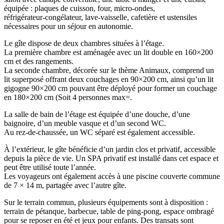
équipée : plaques de cuisson, four, micro‑ondes,
réfrigérateur‑congélateur, lave‑vaisselle, cafetière et ustensiles
nécessaires pour un séjour en autonomie.
Le gîte dispose de deux chambres situées à l’étage.
La première chambre est aménagée avec un lit double en 160×200
cm et des rangements.
La seconde chambre, décorée sur le thème Animaux, comprend un
lit superposé offrant deux couchages en 90×200 cm, ainsi qu’un lit
gigogne 90×200 cm pouvant être déployé pour former un couchage
en 180×200 cm (Soit 4 personnes max=.
La salle de bain de l’étage est équipée d’une douche, d’une
baignoire, d’un meuble vasque et d’un second WC.
Au rez‑de‑chaussée, un WC séparé est également accessible.
À l’extérieur, le gîte bénéficie d’un jardin clos et privatif, accessible
depuis la pièce de vie. Un SPA privatif est installé dans cet espace et
peut être utilisé toute l’année.
Les voyageurs ont également accès à une piscine couverte commune
de 7 × 14 m, partagée avec l’autre gîte.
Sur le terrain commun, plusieurs équipements sont à disposition :
terrain de pétanque, barbecue, table de ping‑pong, espace ombragé
pour se reposer en été et jeux pour enfants. Des transats sont