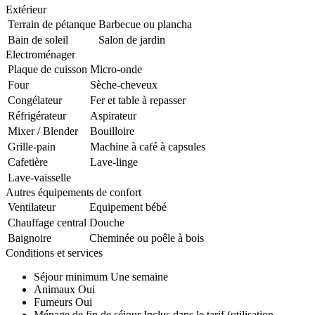
Extérieur
Terrain de pétanque
Barbecue ou plancha
Bain de soleil
Salon de jardin
Electroménager
Plaque de cuisson
Micro-onde
Four
Sèche-cheveux
Congélateur
Fer et table à repasser
Réfrigérateur
Aspirateur
Mixer / Blender
Bouilloire
Grille-pain
Machine à café à capsules
Cafetière
Lave-linge
Lave-vaisselle
Autres équipements de confort
Ventilateur
Equipement bébé
Chauffage central
Douche
Baignoire
Cheminée ou poêle à bois
Conditions et services
Séjour minimum
Une semaine
Animaux
Oui
Fumeurs
Oui
Ménage de fin de séjour
Inclus dans le tarif (utilisation