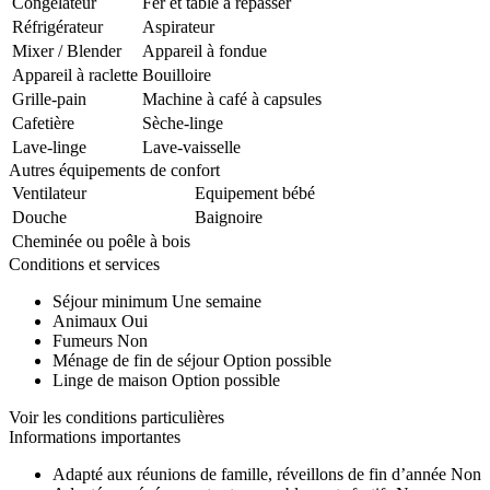
Congélateur
Fer et table à repasser
Réfrigérateur
Aspirateur
Mixer / Blender
Appareil à fondue
Appareil à raclette
Bouilloire
Grille-pain
Machine à café à capsules
Cafetière
Sèche-linge
Lave-linge
Lave-vaisselle
Autres équipements de confort
Ventilateur
Equipement bébé
Douche
Baignoire
Cheminée ou poêle à bois
Conditions et services
Séjour minimum
Une semaine
Animaux
Oui
Fumeurs
Non
Ménage de fin de séjour
Option possible
Linge de maison
Option possible
Voir les conditions particulières
Informations importantes
Adapté aux réunions de famille, réveillons de fin d’année
Non