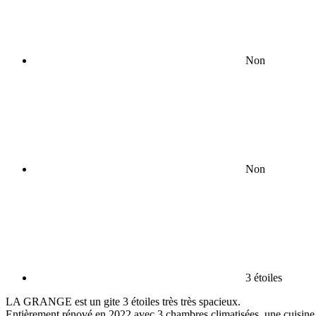
Non
Non
3 étoiles
LA GRANGE est un gite 3 étoiles très très spacieux.
Entièrement rénové en 2022 avec 3 chambres climatisées, une cuisine b