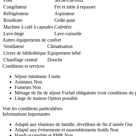
Four
Sèche-cheveux
Congélateur
Fer et table à repasser
Réfrigérateur
Aspirateur
Bouilloire
Grille-pain
Machine à café à capsules
Cafetière
Lave-linge
Lave-vaisselle
Autres équipements de confort
Ventilateur
Climatisation
Livres de bibliothèque
Equipement bébé
Chauffage central
Douche
Conditions et services
Séjour minimum
3 nuits
Animaux
Non
Fumeurs
Non
Ménage de fin de séjour
Forfait obligatoire (voir conditions du 
Linge de maison
Option possible
Voir les conditions particulières
Informations importantes
Adapté aux réunions de famille, réveillons de fin d’année
Oui
Adapté aux événements et rassemblements festifs
Non
Handi-accessible et PMR
Non