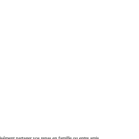
isément partager vos repas en famille ou entre amis.