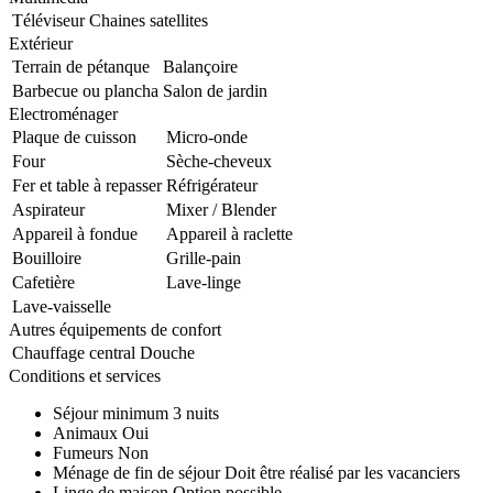
Téléviseur
Chaines satellites
Extérieur
Terrain de pétanque
Balançoire
Barbecue ou plancha
Salon de jardin
Electroménager
Plaque de cuisson
Micro-onde
Four
Sèche-cheveux
Fer et table à repasser
Réfrigérateur
Aspirateur
Mixer / Blender
Appareil à fondue
Appareil à raclette
Bouilloire
Grille-pain
Cafetière
Lave-linge
Lave-vaisselle
Autres équipements de confort
Chauffage central
Douche
Conditions et services
Séjour minimum
3 nuits
Animaux
Oui
Fumeurs
Non
Ménage de fin de séjour
Doit être réalisé par les vacanciers
Linge de maison
Option possible