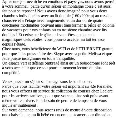
Après une journée riche en émotions et paysages, nous avons pensé
à votre sommeil, parce qu’un séjour en montagne corse c’est aussi
fait pour se reposer ! Nous avons donc imaginé pour vous deux
chambres individuelles avec un lit double (160x200cm) au rez-de-
chaussée et à l’étage avec rangements, et un dortoir de quatre
couchages modulables pouvant ainsi transformer la pièce en colonie
de vacances pour vos enfants ou en troisième chambre avec lits
doubles ! Et cerise sur le gâteau si vous êtes amateurs de
magnifiques ciels étoilés, vous pourrez accéder au toit terrasse
depuis l’étage.
Chez nous, vous bénéficierez du WIFI et de l’ETHERNET gratuit,
pour que Jules puisse faire des Skype avec sa petite Mélissa et que
Jade puisse instagramer en toute tranquillité.
Un espace vert et détente ombragé ainsi qu’un boulodrome sont prêt
à vous accueillir que ce soit pour un moment lecture ou plus
compétitif.
Venez passer un séjour sans nuage sous le soleil corse.
Parce que vous faciliter votre séjour est important au 42e Parallèle,
nous vous offrons un service de collection de courses chez Leclerc
pour les arrivées tardives, pour que votre cuisine soit prête avant
même votre arrivée. Plus besoin de perdre de temps ou de vous
inquiéter inutilement !
Sur votre demande, nous serons ravis de mettre à votre disposition
une chaise haute, un lit bébé ou encore un steamer pour dire adieu