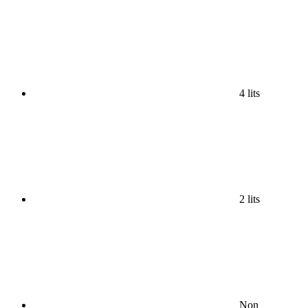
4 lits
2 lits
Non