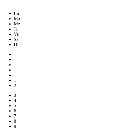
Lu
Ma
Me
Je
Ve
Sa
Di
1
2
3
4
5
6
7
8
9