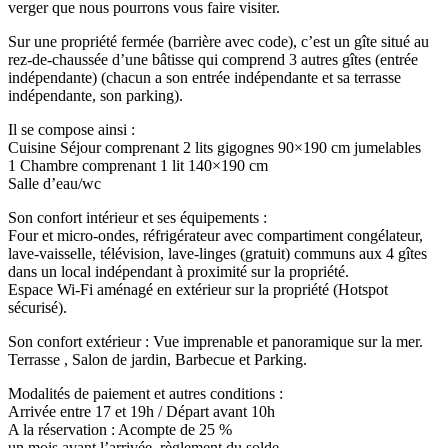
verger que nous pourrons vous faire visiter.
Sur une propriété fermée (barrière avec code), c’est un gîte situé au
rez-de-chaussée d’une bâtisse qui comprend 3 autres gîtes (entrée
indépendante) (chacun a son entrée indépendante et sa terrasse
indépendante, son parking).
Il se compose ainsi :
Cuisine Séjour comprenant 2 lits gigognes 90×190 cm jumelables
1 Chambre comprenant 1 lit 140×190 cm
Salle d’eau/wc
Son confort intérieur et ses équipements :
Four et micro-ondes, réfrigérateur avec compartiment congélateur,
lave-vaisselle, télévision, lave-linges (gratuit) communs aux 4 gîtes
dans un local indépendant à proximité sur la propriété.
Espace Wi-Fi aménagé en extérieur sur la propriété (Hotspot
sécurisé).
Son confort extérieur : Vue imprenable et panoramique sur la mer.
Terrasse , Salon de jardin, Barbecue et Parking.
Modalités de paiement et autres conditions :
Arrivée entre 17 et 19h / Départ avant 10h
A la réservation : Acompte de 25 %
un mois avant l’arrivée, règlement du solde.