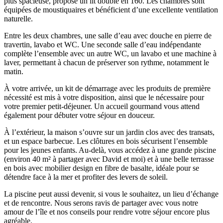
plus spacieuse, propose un lit double en 160. Les chambres sont
équipées de moustiquaires et bénéficient d’une excellente ventilation
naturelle.
Entre les deux chambres, une salle d’eau avec douche en pierre de
travertin, lavabo et WC. Une seconde salle d’eau indépendante
complète l’ensemble avec un autre WC, un lavabo et une machine à
laver, permettant à chacun de préserver son rythme, notamment le
matin.
À votre arrivée, un kit de démarrage avec les produits de première
nécessité est mis à votre disposition, ainsi que le nécessaire pour
votre premier petit-déjeuner. Un accueil gourmand vous attend
également pour débuter votre séjour en douceur.
À l’extérieur, la maison s’ouvre sur un jardin clos avec des transats,
et un espace barbecue. Les clôtures en bois sécurisent l’ensemble
pour les jeunes enfants. Au-delà, vous accédez à une grande piscine
(environ 40 m² à partager avec David et moi) et à une belle terrasse
en bois avec mobilier design en fibre de basalte, idéale pour se
détendre face à la mer et profiter des levers de soleil.
La piscine peut aussi devenir, si vous le souhaitez, un lieu d’échange
et de rencontre. Nous serons ravis de partager avec vous notre
amour de l’île et nos conseils pour rendre votre séjour encore plus
agréable.