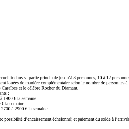
ccueillir dans sa partie principale jusqu’à 8 personnes, 10 à 12 perso
ment louées de manière complémentaire selon le nombre de personnes à a
s Caraïbes et le célèbre Rocher du Diamant.
ants :
 à 1900 € la semaine
 € la semaine
: 2700 à 2900 € la semaine
c possibilité d’encaissement échelonné) et paiement du solde à l’arriv