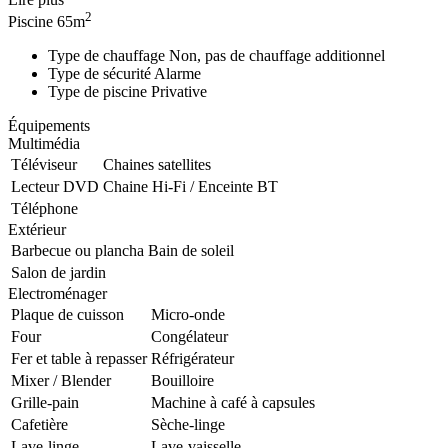
2
Piscine
65m
Type de chauffage
Non, pas de chauffage additionnel
Type de sécurité
Alarme
Type de piscine
Privative
Équipements
Multimédia
Téléviseur
Chaines satellites
Lecteur DVD
Chaine Hi-Fi / Enceinte BT
Téléphone
Extérieur
Barbecue ou plancha
Bain de soleil
Salon de jardin
Electroménager
Plaque de cuisson
Micro-onde
Four
Congélateur
Fer et table à repasser
Réfrigérateur
Mixer / Blender
Bouilloire
Grille-pain
Machine à café à capsules
Cafetière
Sèche-linge
Lave-linge
Lave-vaisselle