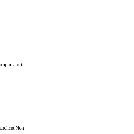
propriétaire)
marchent
Non