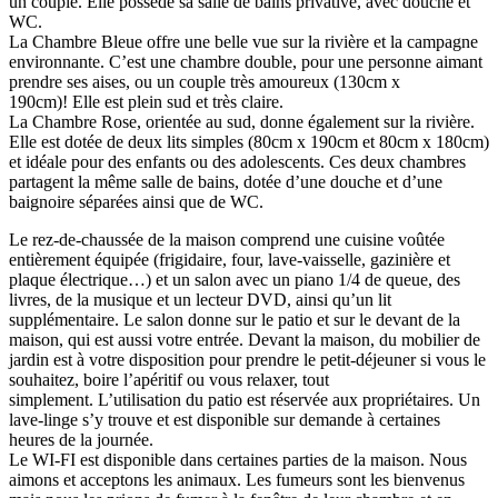
un couple. Elle possède sa salle de bains privative, avec douche et
WC.
La Chambre Bleue offre une belle vue sur la rivière et la campagne
environnante. C’est une chambre double, pour une personne aimant
prendre ses aises, ou un couple très amoureux (130cm x
190cm)! Elle est plein sud et très claire.
La Chambre Rose, orientée au sud, donne également sur la rivière.
Elle est dotée de deux lits simples (80cm x 190cm et 80cm x 180cm)
et idéale pour des enfants ou des adolescents. Ces deux chambres
partagent la même salle de bains, dotée d’une douche et d’une
baignoire séparées ainsi que de WC.
Le rez-de-chaussée de la maison comprend une cuisine voûtée
entièrement équipée (frigidaire, four, lave-vaisselle, gazinière et
plaque électrique…) et un salon avec un piano 1/4 de queue, des
livres, de la musique et un lecteur DVD, ainsi qu’un lit
supplémentaire. Le salon donne sur le patio et sur le devant de la
maison, qui est aussi votre entrée. Devant la maison, du mobilier de
jardin est à votre disposition pour prendre le petit-déjeuner si vous le
souhaitez, boire l’apéritif ou vous relaxer, tout
simplement. L’utilisation du patio est réservée aux propriétaires. Un
lave-linge s’y trouve et est disponible sur demande à certaines
heures de la journée.
Le WI-FI est disponible dans certaines parties de la maison. Nous
aimons et acceptons les animaux. Les fumeurs sont les bienvenus