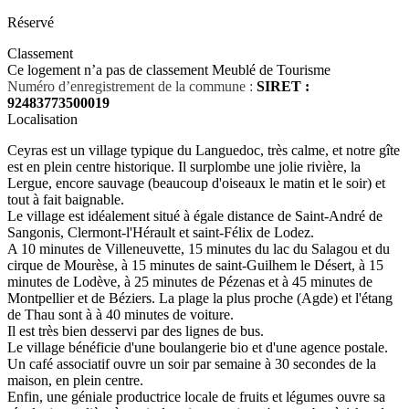
Réservé
Classement
Ce logement n’a pas de classement Meublé de Tourisme
Numéro d’enregistrement de la commune :
SIRET :
92483773500019
Localisation
Ceyras est un village typique du Languedoc, très calme, et notre gîte
est en plein centre historique. Il surplombe une jolie rivière, la
Lergue, encore sauvage (beaucoup d'oiseaux le matin et le soir) et
tout à fait baignable.
Le village est idéalement situé à égale distance de Saint-André de
Sangonis, Clermont-l'Hérault et saint-Félix de Lodez.
A 10 minutes de Villeneuvette, 15 minutes du lac du Salagou et du
cirque de Mourèse, à 15 minutes de saint-Guilhem le Désert, à 15
minutes de Lodève, à 25 minutes de Pézenas et à 45 minutes de
Montpellier et de Béziers. La plage la plus proche (Agde) et l'étang
de Thau sont à à 40 minutes de voiture.
Il est très bien desservi par des lignes de bus.
Le village bénéficie d'une boulangerie bio et d'une agence postale.
Un café associatif ouvre un soir par semaine à 30 secondes de la
maison, en plein centre.
Enfin, une géniale productrice locale de fruits et légumes ouvre sa