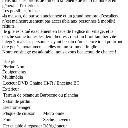
mais nous les prions de fumer à la fenêtre de leur chambre et en
général à l’extérieur.
Les possibles freins :
-la maison, de par son ancienneté et un grand nombre d’escaliers,
n’est malheureusement pas accessible aux personnes à mobilité
réduite.
-le gîte est situé exactement en face de l’église du village, et la
cloche sonne toutes les demi-heures : c’est un bruit familier vite
intégré, mais les personnes ayant besoin d’un silence total pourront
être gênés, notamment si elles ont un sommeil fragile.
Notre voisinage est adorable, nous avons beaucoup de chance !
Lire plus
Piscine
Non
Équipements
Multimédia
Lecteur DVD
Chaine Hi-Fi / Enceinte BT
Extérieur
Terrain de pétanque
Barbecue ou plancha
Salon de jardin
Electroménager
Plaque de cuisson
Micro-onde
Four
Sèche-cheveux
Fer et table à repasser
Réfrigérateur