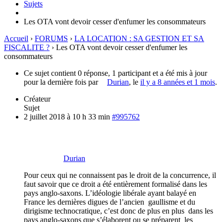
Sujets
Les OTA vont devoir cesser d'enfumer les consommateurs
Accueil
›
FORUMS
›
LA LOCATION : SA GESTION ET SA
FISCALITE ?
›
Les OTA vont devoir cesser d'enfumer les
consommateurs
Ce sujet contient 0 réponse, 1 participant et a été mis à jour
pour la dernière fois par
Durian
, le
il y a 8 années et 1 mois
.
Créateur
Sujet
2 juillet 2018 à 10 h 33 min
#995762
Durian
Pour ceux qui ne connaissent pas le droit de la concurrence, il
faut savoir que ce droit a été entièrement formalisé dans les
pays anglo-saxons. L’idéologie libérale ayant balayé en
France les dernières digues de l’ancien gaullisme et du
dirigisme technocratique, c’est donc de plus en plus dans les
pays anglo-saxons que s’élaborent ou se préparent les