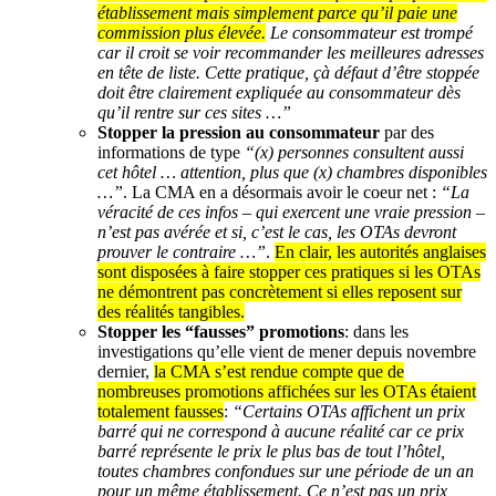
établissement mais simplement parce qu’il paie une
commission plus élevée.
Le consommateur est trompé
car il croit se voir recommander les meilleures adresses
en tête de liste. Cette pratique, çà défaut d’être stoppée
doit être clairement expliquée au consommateur dès
qu’il rentre sur ces sites …”
Stopper la pression au consommateur
par des
informations de type
“(x) personnes consultent aussi
cet hôtel … attention, plus que (x) chambres disponibles
…”
. La CMA en a désormais avoir le coeur net :
“La
véracité de ces infos – qui exercent une vraie pression –
n’est pas avérée et si, c’est le cas, les OTAs devront
prouver le contraire …”
.
En clair, les autorités anglaises
sont disposées à faire stopper ces pratiques si les OTAs
ne démontrent pas concrètement si elles reposent sur
des réalités tangibles.
Stopper les “fausses” promotions
: dans les
investigations qu’elle vient de mener depuis novembre
dernier,
la CMA s’est rendue compte que de
nombreuses promotions affichées sur les OTAs étaient
totalement fausses
:
“Certains OTAs affichent un prix
barré qui ne correspond à aucune réalité car ce prix
barré représente le prix le plus bas de tout l’hôtel,
toutes chambres confondues sur une période de un an
pour un même établissement. Ce n’est pas un prix