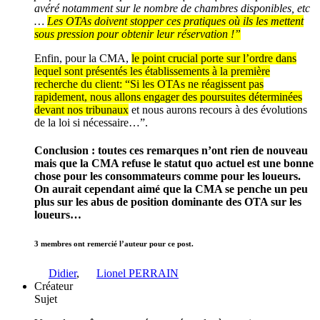
avéré notamment sur le nombre de chambres disponibles, etc
…
Les OTAs doivent stopper ces pratiques où ils les mettent
sous pression pour obtenir leur réservation !”
Enfin, pour la CMA,
le point crucial porte sur l’ordre dans
lequel sont présentés les établissements à la première
recherche du client: “Si les OTAs ne réagissent pas
rapidement, nous allons engager des poursuites déterminées
devant nos tribunaux
et nous aurons recours à des évolutions
de la loi si nécessaire…”.
Conclusion : toutes ces remarques n’ont rien de nouveau
mais que la CMA refuse le statut quo actuel est une bonne
chose pour les consommateurs comme pour les loueurs.
On aurait cependant aimé que la CMA se penche un peu
plus sur les abus de position dominante des OTA sur les
loueurs…
3 membres ont remercié l’auteur pour ce post.
Didier
,
Lionel PERRAIN
Créateur
Sujet