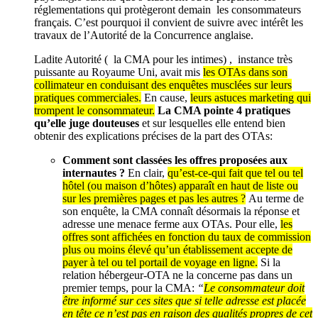
réglementations qui protègeront demain les consommateurs
français. C’est pourquoi il convient de suivre avec intérêt les
travaux de l’Autorité de la Concurrence anglaise.
Ladite Autorité ( la CMA pour les intimes) , instance très
puissante au Royaume Uni, avait mis
les OTAs dans son
collimateur en conduisant des enquêtes musclées sur leurs
pratiques commerciales.
En cause,
leurs astuces marketing qui
trompent le consommateur.
La CMA pointe 4 pratiques
qu’elle juge douteuses
et sur lesquelles elle entend bien
obtenir des explications précises de la part des OTAs:
Comment sont classées les offres proposées aux
internautes ?
En clair,
qu’est-ce-qui fait que tel ou tel
hôtel (ou maison d’hôtes) apparaît en haut de liste ou
sur les premières pages et pas les autres ?
Au terme de
son enquête, la CMA connaît désormais la réponse et
adresse une menace ferme aux OTAs. Pour elle,
les
offres sont affichées en fonction du taux de commission
plus ou moins élevé qu’un établissement accepte de
payer à tel ou tel portail de voyage en ligne.
Si la
relation hébergeur-OTA ne la concerne pas dans un
premier temps, pour la CMA:
“
Le consommateur doit
être informé sur ces sites que si telle adresse est placée
en tête ce n’est pas en raison des qualités propres de cet