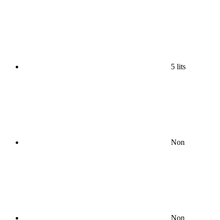
5 lits
Non
Non