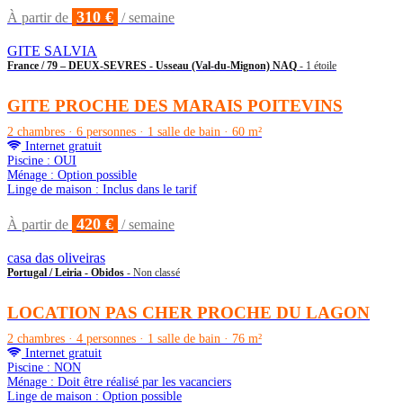
310 €
À partir de
/ semaine
GITE SALVIA
France / 79 – DEUX-SEVRES - Usseau (Val-du-Mignon) NAQ
- 1 étoile
GITE PROCHE DES MARAIS POITEVINS
2 chambres · 6 personnes · 1 salle de bain · 60 m²
Internet gratuit
Piscine : OUI
Ménage : Option possible
Linge de maison : Inclus dans le tarif
420 €
À partir de
/ semaine
casa das oliveiras
Portugal / Leiria - Obidos
- Non classé
LOCATION PAS CHER PROCHE DU LAGON
2 chambres · 4 personnes · 1 salle de bain · 76 m²
Internet gratuit
Piscine : NON
Ménage : Doit être réalisé par les vacanciers
Linge de maison : Option possible