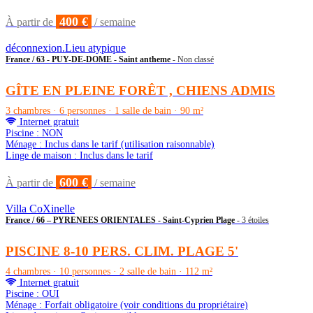
400 €
À partir de
/ semaine
déconnexion.Lieu atypique
France / 63 - PUY-DE-DOME - Saint antheme
- Non classé
GÎTE EN PLEINE FORÊT , CHIENS ADMIS
3 chambres · 6 personnes · 1 salle de bain · 90 m²
Internet gratuit
Piscine : NON
Ménage : Inclus dans le tarif (utilisation raisonnable)
Linge de maison : Inclus dans le tarif
600 €
À partir de
/ semaine
Villa CoXinelle
France / 66 – PYRENEES ORIENTALES - Saint-Cyprien Plage
- 3 étoiles
PISCINE 8-10 PERS. CLIM. PLAGE 5'
4 chambres · 10 personnes · 2 salle de bain · 112 m²
Internet gratuit
Piscine : OUI
Ménage : Forfait obligatoire (voir conditions du propriétaire)