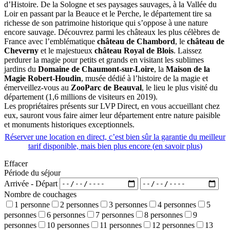
d’Histoire. De la Sologne et ses paysages sauvages, à la Vallée du
Loir en passant par la Beauce et le Perche, le département tire sa
richesse de son patrimoine historique qui s’oppose à une nature
encore sauvage. Découvrez parmi les châteaux les plus célèbres de
France avec l’emblématique
château de Chambord
, le
château de
Cheverny
et le majestueux
château Royal de Blois
. Laissez
perdurer la magie pour petits et grands en visitant les sublimes
jardins du
Domaine de Chaumont-sur-Loire
, la
Maison de la
Magie Robert-Houdin
, musée dédié à l’histoire de la magie et
émerveillez-vous au
ZooParc de Beauval
, le lieu le plus visité du
département (1,6 millions de visiteurs en 2019).
Les propriétaires présents sur LVP Direct, en vous accueillant chez
eux, sauront vous faire aimer leur département entre nature paisible
et monuments historiques exceptionnels.
Réserver une location en direct, c’est bien sûr la garantie du meilleur
tarif disponible, mais bien plus encore (
en savoir plus
)
Effacer
Période du séjour
Arrivée - Départ
Nombre de couchages
1 personne
2 personnes
3 personnes
4 personnes
5
personnes
6 personnes
7 personnes
8 personnes
9
personnes
10 personnes
11 personnes
12 personnes
13