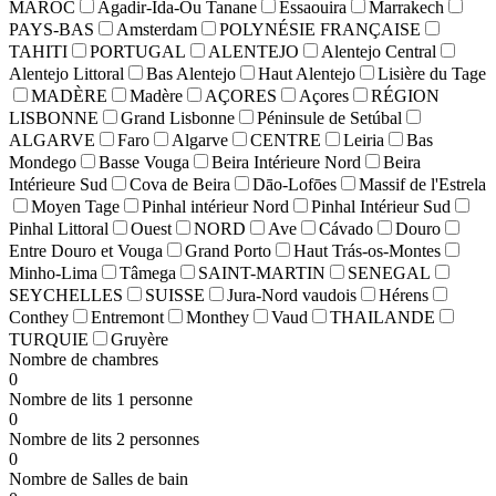
MAROC
Agadir-Ida-Ou Tanane
Essaouira
Marrakech
PAYS-BAS
Amsterdam
POLYNÉSIE FRANÇAISE
TAHITI
PORTUGAL
ALENTEJO
Alentejo Central
Alentejo Littoral
Bas Alentejo
Haut Alentejo
Lisière du Tage
MADÈRE
Madère
AÇORES
Açores
RÉGION
LISBONNE
Grand Lisbonne
Péninsule de Setúbal
ALGARVE
Faro
Algarve
CENTRE
Leiria
Bas
Mondego
Basse Vouga
Beira Intérieure Nord
Beira
Intérieure Sud
Cova de Beira
Dāo-Lofōes
Massif de l'Estrela
Moyen Tage
Pinhal intérieur Nord
Pinhal Intérieur Sud
Pinhal Littoral
Ouest
NORD
Ave
Cávado
Douro
Entre Douro et Vouga
Grand Porto
Haut Trás-os-Montes
Minho-Lima
Tâmega
SAINT-MARTIN
SENEGAL
SEYCHELLES
SUISSE
Jura-Nord vaudois
Hérens
Conthey
Entremont
Monthey
Vaud
THAILANDE
TURQUIE
Gruyère
Nombre de chambres
0
Nombre de lits 1 personne
0
Nombre de lits 2 personnes
0
Nombre de Salles de bain