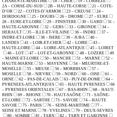
CHARENTE-MARITIME
18 – CHER
19 – CORREZE
2A – CORSE-DU-SUD
2B – HAUTE-CORSE
21 – COTE-
D’OR
22 – COTES-D’ARMOR
23 – CREUSE
24 –
DORDOGNE
25 – DOUBS
26 – DROME
27 – EURE
28 – EURE-ET-LOIRE
29 – FINISTERE
30 – GARD
31 –
HAUTE-GARONNE
32 – GERS
33 – GIRONDE
34 –
HERAULT
35 – ILLE-ET-VILAINE
36 – INDRE
37 –
INDRE-ET-LOIRE
38 – ISERE
39 – JURA
40 –
LANDES
41 – LOIR-ET-CHER
42 – LOIRE
43 –
HAUTE-LOIRE
44 – LOIRE-ATLANTIQUE
45 – LOIRET
46 – LOT
47 – LOT-ET-GARONNE
48 – LOZERE
49
– MAINE-ET-LOIRE
50 – MANCHE
51 – MARNE
52 –
HAUTE-MARNE
53 – MAYENNE
54 – MEURTHE-ET-
MOSELLE
55 – MEUSE
56 – MORBIHAN
57 –
MOSELLE
58 – NIEVRE
59 – NORD
60 – OISE
61 –
ORNE
62 – PAS-DE-CALAIS
63 - PUY-DE-DOME
64 –
PYRENEES-ATLANTIQUES
65 – HAUTE PYRENEES
66
– PYRENEES ORIENTALES
67 – BAS-RHIN
68 – HAUT-
RHIN
69 – RHONE
70 - HAUT-SAÔNE
71 - SAÔNE-
ET-LOIRE
72 - SARTHE
73 - SAVOIE
74 – HAUTE
SAVOIE
75 - PARIS
76 – SEINE-MARITIME
77 –
SEINE ET MARNE
78 - YVELINES
79 – DEUX-SEVRES
80 - SOMME
81 - TARN
82 – TARN ET GARONNE