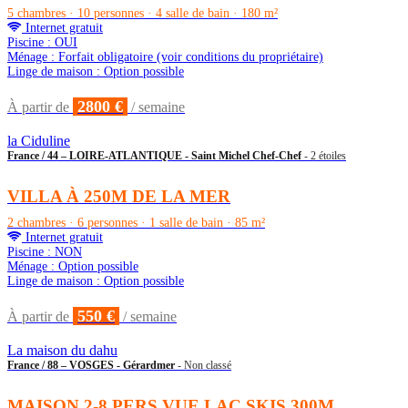
5 chambres · 10 personnes · 4 salle de bain · 180 m²
Internet gratuit
Piscine : OUI
Ménage : Forfait obligatoire (voir conditions du propriétaire)
Linge de maison : Option possible
2800 €
À partir de
/ semaine
la Ciduline
France / 44 – LOIRE-ATLANTIQUE - Saint Michel Chef-Chef
- 2 étoiles
VILLA À 250M DE LA MER
2 chambres · 6 personnes · 1 salle de bain · 85 m²
Internet gratuit
Piscine : NON
Ménage : Option possible
Linge de maison : Option possible
550 €
À partir de
/ semaine
La maison du dahu
France / 88 – VOSGES - Gérardmer
- Non classé
MAISON 2-8 PERS VUE LAC SKIS 300M