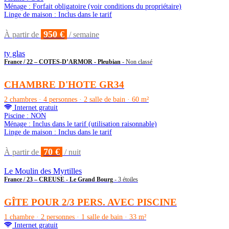
Ménage : Forfait obligatoire (voir conditions du propriétaire)
Linge de maison : Inclus dans le tarif
950 €
À partir de
/ semaine
ty glas
France / 22 – COTES-D’ARMOR - Pleubian
- Non classé
CHAMBRE D'HOTE GR34
2 chambres · 4 personnes · 2 salle de bain · 60 m²
Internet gratuit
Piscine : NON
Ménage : Inclus dans le tarif (utilisation raisonnable)
Linge de maison : Inclus dans le tarif
70 €
À partir de
/ nuit
Le Moulin des Myrtilles
France / 23 – CREUSE - Le Grand Bourg
- 3 étoiles
GÎTE POUR 2/3 PERS. AVEC PISCINE
1 chambre · 2 personnes · 1 salle de bain · 33 m²
Internet gratuit