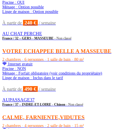
Piscine : OUI
Ménage : Option possible
Linge de maison : Option possible
240 €
À partir de
/ semaine
AU CHAT PERCHE
France / 32 – GERS - MASSEUBE
- Non classé
VOTRE ECHAPPEE BELLE A MASSEUBE
2 chambres · 6 personnes · 1 salle de bain · 80 m²
Internet gratuit
Piscine : NON
Ménage : Forfait obligatoire (voir conditions du propriétaire)
Linge de maison : Inclus dans le tarif
490 €
À partir de
/ semaine
AUPASSAGE37
France / 37 – INDRE-ET-LOIRE - Chinon
- Non classé
CALME, FARNIENTE,VIDUTES
2 chambres · 4 personnes · 2 salle de bain · 15 m²