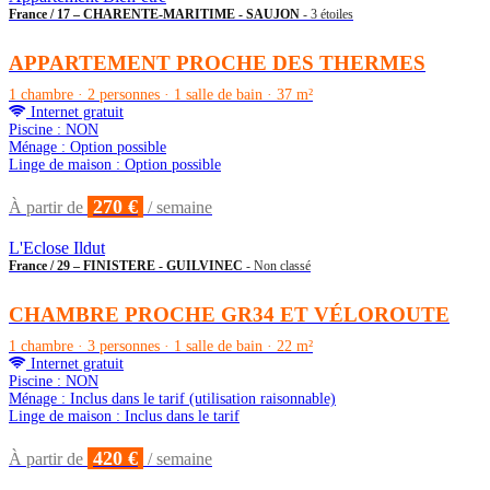
France / 17 – CHARENTE-MARITIME - SAUJON
- 3 étoiles
APPARTEMENT PROCHE DES THERMES
1 chambre · 2 personnes · 1 salle de bain · 37 m²
Internet gratuit
Piscine : NON
Ménage : Option possible
Linge de maison : Option possible
270 €
À partir de
/ semaine
L'Eclose Ildut
France / 29 – FINISTERE - GUILVINEC
- Non classé
CHAMBRE PROCHE GR34 ET VÉLOROUTE
1 chambre · 3 personnes · 1 salle de bain · 22 m²
Internet gratuit
Piscine : NON
Ménage : Inclus dans le tarif (utilisation raisonnable)
Linge de maison : Inclus dans le tarif
420 €
À partir de
/ semaine