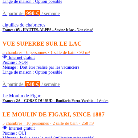
Linge de maison : Option possible
990 €
À partir de
/ semaine
aiguilles de chabrieres
France / 05 - HAUTES-ALPES - Savine le lac
- Non classé
VUE SUPERBE SUR LE LAC
3 chambres · 6 personnes · 1 salle de bain · 90 m²
Internet gratuit
Piscine : NON
Ménage : Doit être réalisé par les vacanciers
Linge de maison : Option possible
740 €
À partir de
/ semaine
Le Moulin de Figari
France / 2A – CORSE-DU-SUD - Bonifacio Porto-Vecchio
- 4 étoiles
LE MOULIN DE FIGARI, SINCE 1887
5 chambres · 10 personnes · 2 salle de bain · 258 m²
Internet gratuit
Piscine : OUI