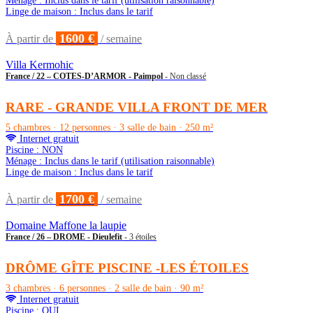
Ménage : Inclus dans le tarif (utilisation raisonnable)
Linge de maison : Inclus dans le tarif
1600 €
À partir de
/ semaine
Villa Kermohic
France / 22 – COTES-D’ARMOR - Paimpol
- Non classé
RARE - GRANDE VILLA FRONT DE MER
5 chambres · 12 personnes · 3 salle de bain · 250 m²
Internet gratuit
Piscine : NON
Ménage : Inclus dans le tarif (utilisation raisonnable)
Linge de maison : Inclus dans le tarif
1700 €
À partir de
/ semaine
Domaine Maffone la laupie
France / 26 – DROME - Dieulefit
- 3 étoiles
DRÔME GÎTE PISCINE -LES ÉTOILES
3 chambres · 6 personnes · 2 salle de bain · 90 m²
Internet gratuit
Piscine : OUI