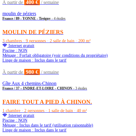
400 €
À partir de
/ semaine
moulin de péziers
France / 89 - YONNE - Treigny
- 4 étoiles
MOULIN DE PÉZIERS
3 chambres · 9 personnes · 2 salle de bain · 200 m²
Internet gratuit
Piscine : NON
Ménage : Forfait obligatoire (voir conditions du propriétaire)
Linge de maison : Inclus dans le tarif
980 €
À partir de
/ semaine
Gîte Aux 4 chemins-Chinon
France / 37 – INDRE-ET-LOIRE - CHINON
- 3 étoiles
FAIRE TOUT A PIED À CHINON.
1 chambre · 2 personnes · 1 salle de bain · 40 m²
Internet gratuit
Piscine : NON
Ménage : Inclus dans le tarif (utilisation raisonnable)
Linge de maison : Inclus dans le tarif