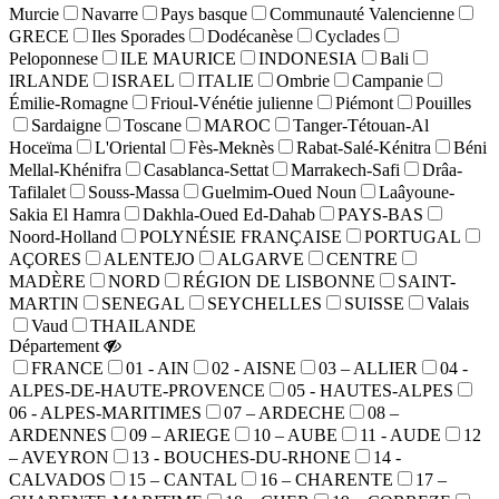
Murcie
Navarre
Pays basque
Communauté Valencienne
GRECE
Iles Sporades
Dodécanèse
Cyclades
Peloponnese
ILE MAURICE
INDONESIA
Bali
IRLANDE
ISRAEL
ITALIE
Ombrie
Campanie
Émilie-Romagne
Frioul-Vénétie julienne
Piémont
Pouilles
Sardaigne
Toscane
MAROC
Tanger-Tétouan-Al
Hoceïma
L'Oriental
Fès-Meknès
Rabat-Salé-Kénitra
Béni
Mellal-Khénifra
Casablanca-Settat
Marrakech-Safi
Drâa-
Tafilalet
Souss-Massa
Guelmim-Oued Noun
Laâyoune-
Sakia El Hamra
Dakhla-Oued Ed-Dahab
PAYS-BAS
Noord-Holland
POLYNÉSIE FRANÇAISE
PORTUGAL
AÇORES
ALENTEJO
ALGARVE
CENTRE
MADÈRE
NORD
RÉGION DE LISBONNE
SAINT-
MARTIN
SENEGAL
SEYCHELLES
SUISSE
Valais
Vaud
THAILANDE
Département
FRANCE
01 - AIN
02 - AISNE
03 – ALLIER
04 -
ALPES-DE-HAUTE-PROVENCE
05 - HAUTES-ALPES
06 - ALPES-MARITIMES
07 – ARDECHE
08 –
ARDENNES
09 – ARIEGE
10 – AUBE
11 - AUDE
12
– AVEYRON
13 - BOUCHES-DU-RHONE
14 -
CALVADOS
15 – CANTAL
16 – CHARENTE
17 –