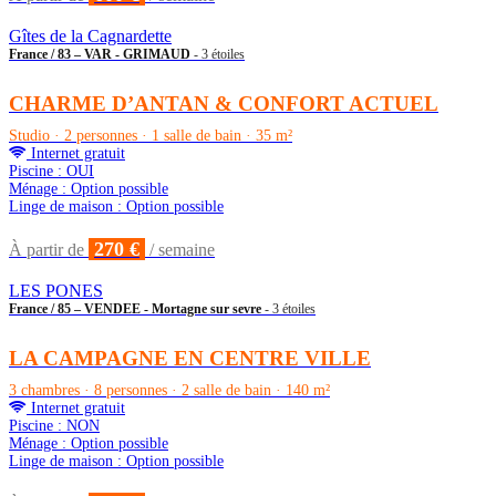
Gîtes de la Cagnardette
France / 83 – VAR - GRIMAUD
- 3 étoiles
CHARME D’ANTAN & CONFORT ACTUEL
Studio · 2 personnes · 1 salle de bain · 35 m²
Internet gratuit
Piscine : OUI
Ménage : Option possible
Linge de maison : Option possible
270 €
À partir de
/ semaine
LES PONES
France / 85 – VENDEE - Mortagne sur sevre
- 3 étoiles
LA CAMPAGNE EN CENTRE VILLE
3 chambres · 8 personnes · 2 salle de bain · 140 m²
Internet gratuit
Piscine : NON
Ménage : Option possible
Linge de maison : Option possible