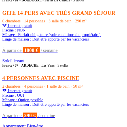
France / 24 – DORDOGNE - Sarlat La Canéda
- 3 étoiles
GITE 14 PERS AVEC TRÈS GRAND SÉJOUR
6 chambres · 14 personnes · 3 salle de bain · 290 m²
Internet gratuit
Piscine : NON
Ménage : Forfait obligatoire (voir conditions du propriétaire)
Linge de maison : Doit être apporté par les vacanciers
1800 €
À partir de
/ semaine
Soleil levant
France / 07 – ARDECHE - Les Vans
- 3 étoiles
4 PERSONNES AVEC PISCINE
2 chambres · 4 personnes · 1 salle de bain · 50 m²
Internet gratuit
Piscine : OUI
Ménage : Option possible
Linge de maison : Doit être apporté par les vacanciers
290 €
À partir de
/ semaine
Appartement Bien-être