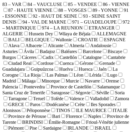
83 – VAR
84 – VAUCLUSE
85 – VENDEE
86 - VIENNE
87 - HAUTE VIENNE
88 – VOSGES
89 - YONNE
91
- ESSONNE
92 - HAUT DE SEINE
93 - SEINE SAINT
DENIS
94 - VAL DE MARNE
971 – GUADELOUPE
972
– MARTINIQUE
974 – LA REUNION
ETRANGER
ALGERIE
Hussein Dey
Wilaya de Béjaïa
ALLEMAGNE
BALI
BELGIQUE
Wallonie
CROATIE
ESPAGNE
Alava
Albacete
Alicante
Almeria
Andalousie
Asturies
Ávila
Badajoz
Baléares
Barcelone
Biscaye
Burgos
Cáceres
Cadix
Castellón
Catalogne
Cantabrie
Ciudad Real
Cordoue
Cuenca
Gérone
Grenade
Guadalajara
Guipuúzcoa
Huelva
Huesca
Jaén
La
Corogne
La Rioja
Las Palmas
Léon
Lérida
Lugo
Madrid
Málaga
Minorque
Murcie
Navarre
Orense
Palencia
Pontevedra
Province de Castellón
Salamanque
Santa Cruz de Tenerife
Saragosse
Ségovie
Séville
Soria
Tarragone
Teruel
Tolède
Valence
Valladolid
Zamora
GRECE
Paros
Dodécanèse
Crète
Iles Sporades
Alonissos
Péloponnèse
TINOS
ILE MAURICE
ITALIE
Province de Pérouse
Bari
Florence
Naples
Province de
Tarente
BRINDISI
Émilie-Romagne
Frioul-Vénétie julienne
Piémont
Pise
Sardaigne
IRLANDE
ISRAEL