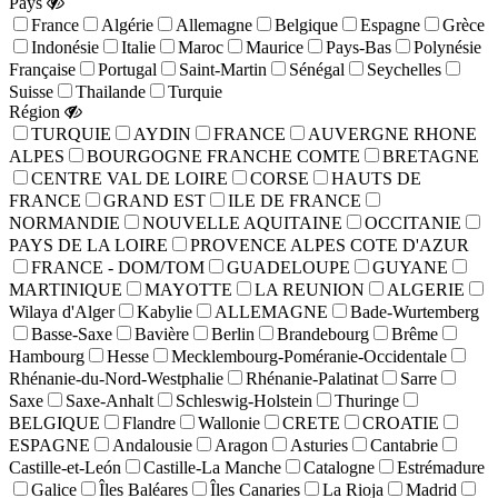
Pays
France
Algérie
Allemagne
Belgique
Espagne
Grèce
Indonésie
Italie
Maroc
Maurice
Pays-Bas
Polynésie
Française
Portugal
Saint-Martin
Sénégal
Seychelles
Suisse
Thailande
Turquie
Région
TURQUIE
AYDIN
FRANCE
AUVERGNE RHONE
ALPES
BOURGOGNE FRANCHE COMTE
BRETAGNE
CENTRE VAL DE LOIRE
CORSE
HAUTS DE
FRANCE
GRAND EST
ILE DE FRANCE
NORMANDIE
NOUVELLE AQUITAINE
OCCITANIE
PAYS DE LA LOIRE
PROVENCE ALPES COTE D'AZUR
FRANCE - DOM/TOM
GUADELOUPE
GUYANE
MARTINIQUE
MAYOTTE
LA REUNION
ALGERIE
Wilaya d'Alger
Kabylie
ALLEMAGNE
Bade-Wurtemberg
Basse-Saxe
Bavière
Berlin
Brandebourg
Brême
Hambourg
Hesse
Mecklembourg-Poméranie-Occidentale
Rhénanie-du-Nord-Westphalie
Rhénanie-Palatinat
Sarre
Saxe
Saxe-Anhalt
Schleswig-Holstein
Thuringe
BELGIQUE
Flandre
Wallonie
CRETE
CROATIE
ESPAGNE
Andalousie
Aragon
Asturies
Cantabrie
Castille-et-León
Castille-La Manche
Catalogne
Estrémadure
Galice
Îles Baléares
Îles Canaries
La Rioja
Madrid