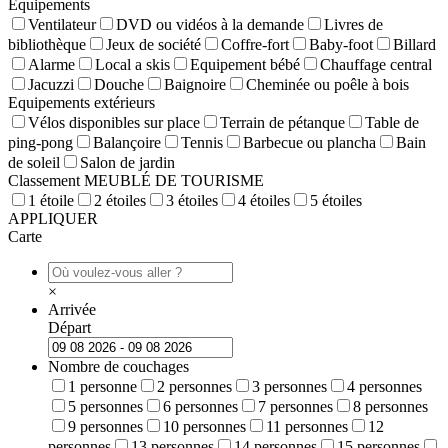
Equipements
Ventilateur
DVD ou vidéos à la demande
Livres de
bibliothèque
Jeux de société
Coffre-fort
Baby-foot
Billard
Alarme
Local a skis
Equipement bébé
Chauffage central
Jacuzzi
Douche
Baignoire
Cheminée ou poêle à bois
Equipements extérieurs
Vélos disponibles sur place
Terrain de pétanque
Table de
ping-pong
Balançoire
Tennis
Barbecue ou plancha
Bain
de soleil
Salon de jardin
Classement MEUBLÉ DE TOURISME
1 étoile
2 étoiles
3 étoiles
4 étoiles
5 étoiles
APPLIQUER
Carte
×
Arrivée
Départ
Nombre de couchages
1 personne
2 personnes
3 personnes
4 personnes
5 personnes
6 personnes
7 personnes
8 personnes
9 personnes
10 personnes
11 personnes
12
personnes
13 personnes
14 personnes
15 personnes