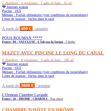
2 chambres · 4 personnes · 1 salle de bain · 65 m²
Internet gratuit
Piscine : OUI
Ménage : Forfait obligatoire (voir conditions du propriétaire)
Linge de maison : Inclus dans le tarif
400 €
À partir de
/ semaine
POUS ROUMAN *****
France / 84 – VAUCLUSE - L'Isle-sur-la-Sorgue
- 5 étoiles
MAZET AVEC PISCINE LE LONG DU CANAL
4 chambres · 8 personnes · 3 salle de bain · 180 m²
Internet gratuit
Piscine : OUI
Ménage : Forfait obligatoire (voir conditions du propriétaire)
Linge de maison : Inclus dans le tarif
3800 €
À partir de
/ semaine
L'Ormeau Chambre Lavande
France / 26 – DROME - CHAROLS
- Non classé
CHAMBRE D'HÔTE EN DRÔME