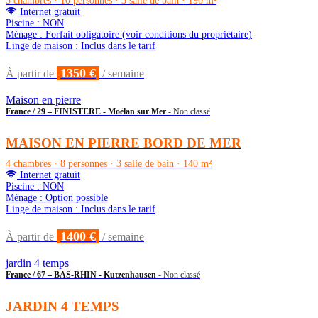
5 chambres · 10 personnes · 3 salle de bain · 190 m²
Internet gratuit
Piscine : NON
Ménage : Forfait obligatoire (voir conditions du propriétaire)
Linge de maison : Inclus dans le tarif
1350 €
À partir de
/ semaine
Maison en pierre
France / 29 – FINISTERE - Moëlan sur Mer
- Non classé
MAISON EN PIERRE BORD DE MER
4 chambres · 8 personnes · 3 salle de bain · 140 m²
Internet gratuit
Piscine : NON
Ménage : Option possible
Linge de maison : Inclus dans le tarif
1400 €
À partir de
/ semaine
jardin 4 temps
France / 67 – BAS-RHIN - Kutzenhausen
- Non classé
JARDIN 4 TEMPS