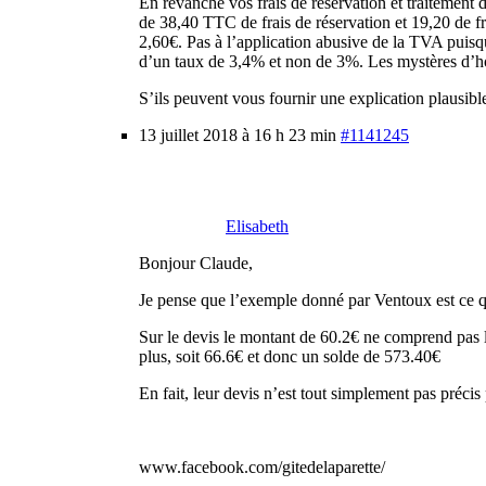
En revanche vos frais de réservation et traitement 
de 38,40 TTC de frais de réservation e
2,60€. Pas à l’application abusive de la TVA puisqu
d’un taux de 3,4% et non de 3%. Les mystères d’ho
S’ils peuvent vous fournir une explication plausibl
13 juillet 2018 à 16 h 23 min
#1141245
Elisabeth
Bonjour Claude,
Je pense que l’exemple donné par Ventoux est ce qu’
Sur le devis le montant de 60.2€ ne comprend pas la t
plus, soit 66.6€ et donc un solde de 573.40€
En fait, leur devis n’est tout simplement pas précis
www.facebook.com/gitedelaparette/