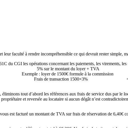
t leur faculté à rendre incompréhensible ce qui devrait rester simple, m
t 261C du CGI les opérations concernant les paiements, les virements, 
. En résumé : 5% sur le montant du 
loyer de 1500€ formule à la com
 100€ TTC Frais de transaction 1500×3
, éliminons tout d’abord les références aux frais de service dus par le l
propriétaire et reversée au locataire si aucun dégât n’est contradictoire
 vous est facturé un montant de TVA sur frais de réservation de 6,40€