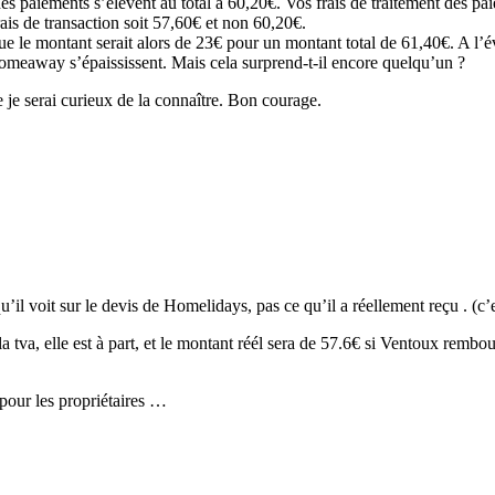
des paiements s’élèvent au total à 60,20€. Vos frais de traitement des p
t 19,20 de frais de transaction soit 57,60€ et non 60,2
e le montant serait alors de 23€ pour un montant total de 61,40€. A l’é
meaway s’épaississent. Mais cela surprend-t-il encore quelqu’un ?
e je serai curieux de la connaître. Bon courage.
il voit sur le devis de Homelidays, pas ce qu’il a réellement reçu . (c’
va, elle est à part, et le montant réél sera de 57.6€ si Ventoux rembourse 
 pour les propriétaires …