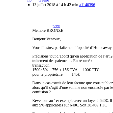
flo
,
Gaëlle
13 juillet 2018 à 14 h 42 min
#1140396
pepu
Membre BRONZE
Bonjour Ventoux,
Vous illustrez parfaitement l’opacité d’Homeaway e
Précisions tout d’abord qu’en application de l’ar
traitement des paiements
transaction Exemple : 
1500×5% = 75€ + 15€ TVA =
pour le propriétaire 145€
Dans le cas extrait de leur facture que vous publiez
alors qu’il s’agit d’une somme non encaissée par le 
confusion ?
Revenons au 1er exemple avec un loyer à 640€. Il
aux 5% applicables sur 640€. Soit 38,40€ TTC