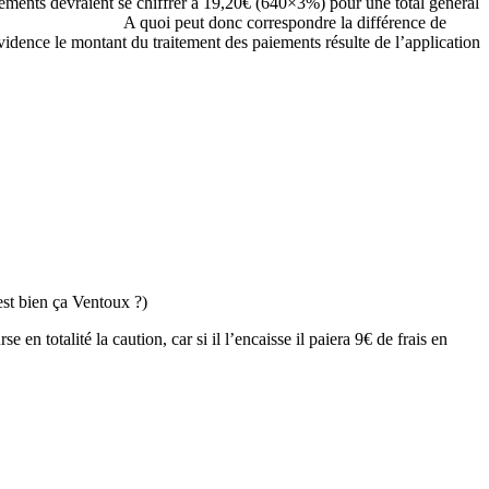
aiements devraient se chiffrer à 19,20€ (640×3%) pour une total général
0€. A quoi peut donc correspondre la différence de
vidence le montant du traitement des paiements résulte de l’application
est bien ça Ventoux ?)
en totalité la caution, car si il l’encaisse il paiera 9€ de frais en