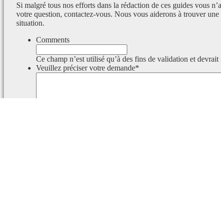
Si malgré tous nos efforts dans la rédaction de ces guides vous n’
votre question, contactez-vous. Nous vous aiderons à trouver une 
situation.
Comments
Ce champ n’est utilisé qu’à des fins de validation et devrait
Veuillez préciser votre demande
*
Ce champ est masqué lorsque l‘on voit le formulaire.
Identifiant
Ce champ est masqué lorsque l‘on voit le formulaire.
Email