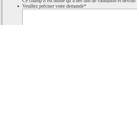
Ce champ n’est utilisé qu’à des fins de validation et devrait
Veuillez préciser votre demande
*
Ce champ est masqué lorsque l‘on voit le formulaire.
Identifiant
Ce champ est masqué lorsque l‘on voit le formulaire.
Email
Rapport de faute d’orthographe
Le texte suivant sera envoyé à nos rédacteurs :