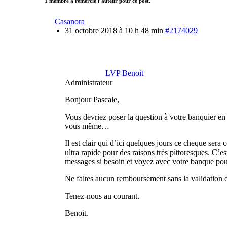
1 membre a remercié l’auteur pour ce post.
Casanora
31 octobre 2018 à 10 h 48 min
#2174029
LVP Benoit
Administrateur
Bonjour Pascale,
Vous devriez poser la question à votre banquier en lu
vous même…
Il est clair qui d’ici quelques jours ce cheque s
ultra rapide pour des raisons très pittoresques. C’
messages si besoin et voyez avec votre banque po
Ne faites aucun remboursement sans la validation d
Tenez-nous au courant.
Benoit.