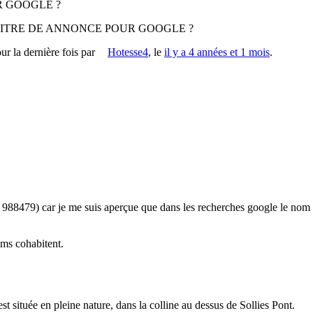
R GOOGLE ?
TITRE DE ANNONCE POUR GOOGLE ?
our la dernière fois par
Hotesse4
, le
il y a 4 années et 1 mois
.
: 988479) car je me suis aperçue que dans les recherches google le nom Fl
oms cohabitent.
st située en pleine nature, dans la colline au dessus de Sollies Pont.