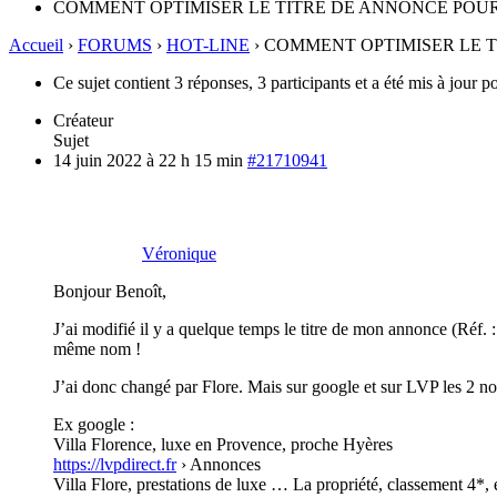
COMMENT OPTIMISER LE TITRE DE ANNONCE POU
Accueil
›
FORUMS
›
HOT-LINE
›
COMMENT OPTIMISER LE 
Ce sujet contient 3 réponses, 3 participants et a été mis à jour p
Créateur
Sujet
14 juin 2022 à 22 h 15 min
#21710941
Véronique
Bonjour Benoît,
J’ai modifié il y a quelque temps le titre de mon annonce (Réf. 
même nom !
J’ai donc changé par Flore. Mais sur google et sur LVP les 2 n
Ex google :
Villa Florence, luxe en Provence, proche Hyères
https://lvpdirect.fr
› Annonces
Villa Flore, prestations de luxe … La propriété, classement 4*, e