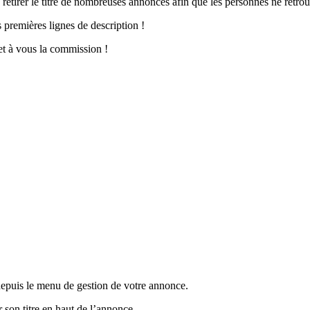
a retirer le titre de nombreuses annonces afin que les personnes ne retro
s premières lignes de description !
 et à vous la commission !
epuis le menu de gestion de votre annonce.
 son titre en haut de l’annonce.