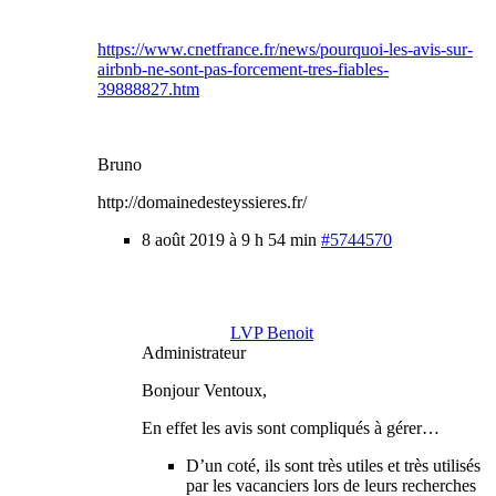
https://www.cnetfrance.fr/news/pourquoi-les-avis-sur-
airbnb-ne-sont-pas-forcement-tres-fiables-
39888827.htm
Bruno
http://domainedesteyssieres.fr/
8 août 2019 à 9 h 54 min
#5744570
LVP Benoit
Administrateur
Bonjour Ventoux,
En effet les avis sont compliqués à gérer…
D’un coté, ils sont très utiles et très utilisés
par les vacanciers lors de leurs recherches