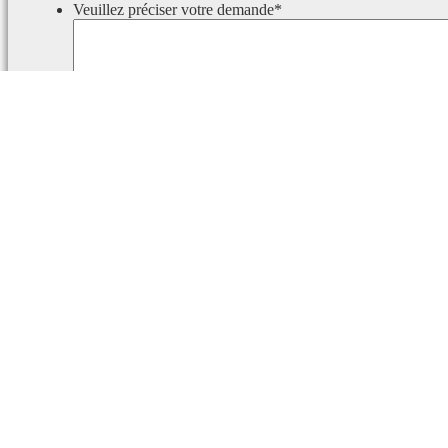
Veuillez préciser votre demande
*
Ce champ est masqué lorsque l‘on voit le formulaire.
Identifiant
Ce champ est masqué lorsque l‘on voit le formulaire.
Email
Rapport de faute d’orthographe
Le texte suivant sera envoyé à nos rédacteurs :