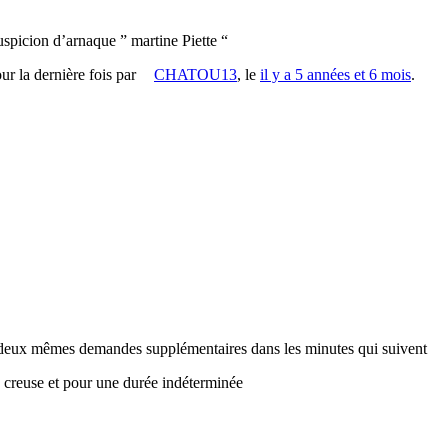
uspicion d’arnaque ” martine Piette “
our la dernière fois par
CHATOU13
, le
il y a 5 années et 6 mois
.
s deux mêmes demandes supplémentaires dans les minutes qui suivent
creuse et pour une durée indéterminée