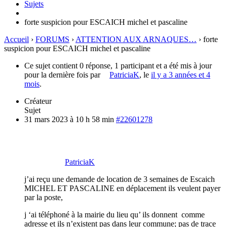
Sujets
forte suspicion pour ESCAICH michel et pascaline
Accueil
›
FORUMS
›
ATTENTION AUX ARNAQUES…
›
forte
suspicion pour ESCAICH michel et pascaline
Ce sujet contient 0 réponse, 1 participant et a été mis à jour
pour la dernière fois par
PatriciaK
, le
il y a 3 années et 4
mois
.
Créateur
Sujet
31 mars 2023 à 10 h 58 min
#22601278
PatriciaK
j’ai reçu une demande de location de 3 semaines de Escaich
MICHEL ET PASCALINE en déplacement ils veulent payer
par la poste,
j ‘ai téléphoné à la mairie du lieu qu’ ils donnent comme
adresse et ils n’existent pas dans leur commune; pas de trace