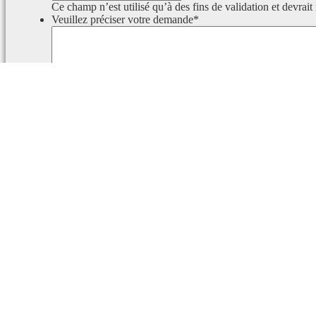
Ce champ n’est utilisé qu’à des fins de validation et devrait
Veuillez préciser votre demande
*
Ce champ est masqué lorsque l‘on voit le formulaire.
Identifiant
Ce champ est masqué lorsque l‘on voit le formulaire.
Email
Rapport de faute d’orthographe
Le texte suivant sera envoyé à nos rédacteurs :