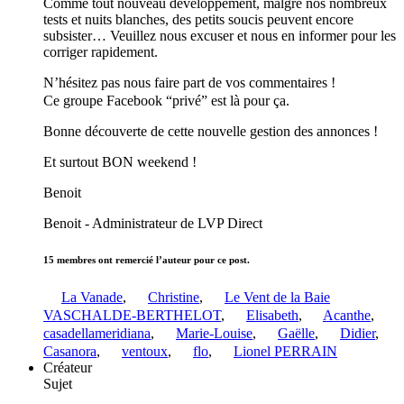
Comme tout nouveau développement, malgré nos nombreux
tests et nuits blanches, des petits soucis peuvent encore
subsister… Veuillez nous excuser et nous en informer pour les
corriger rapidement.
N’hésitez pas nous faire part de vos commentaires !
Ce groupe Facebook “privé” est là pour ça.
Bonne découverte de cette nouvelle gestion des annonces !
Et surtout BON weekend !
Benoit
Benoit - Administrateur de LVP Direct
15 membres ont remercié l’auteur pour ce post.
La Vanade
,
Christine
,
Le Vent de la Baie
VASCHALDE-BERTHELOT
,
Elisabeth
,
Acanthe
,
casadellameridiana
,
Marie-Louise
,
Gaëlle
,
Didier
,
Casanora
,
ventoux
,
flo
,
Lionel PERRAIN
Créateur
Sujet