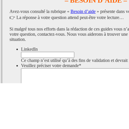
– BESOIN D’AIDE –
Avez-vous consulté la rubrique «
Besoin d’aide
» présente dans v
👉 La réponse à votre question attend peut-être votre lecture…
Si malgré tous nos efforts dans la rédaction de ces guides vous n’
votre question, contactez-vous. Nous vous aiderons à trouver une 
situation.
LinkedIn
Ce champ n’est utilisé qu’à des fins de validation et devrait
Veuillez préciser votre demande
*
Ce champ est masqué lorsque l‘on voit le formulaire.
Identifiant