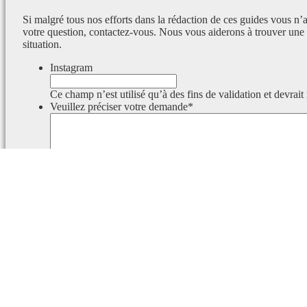
Si malgré tous nos efforts dans la rédaction de ces guides vous n’
votre question, contactez-vous. Nous vous aiderons à trouver une 
situation.
Instagram
Ce champ n’est utilisé qu’à des fins de validation et devrait
Veuillez préciser votre demande
*
Ce champ est masqué lorsque l‘on voit le formulaire.
Identifiant
Ce champ est masqué lorsque l‘on voit le formulaire.
Email