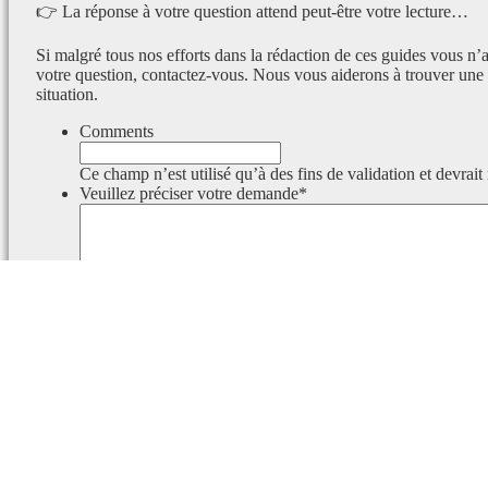
👉 La réponse à votre question attend peut-être votre lecture…
Si malgré tous nos efforts dans la rédaction de ces guides vous n’
votre question, contactez-vous. Nous vous aiderons à trouver une 
situation.
Comments
Ce champ n’est utilisé qu’à des fins de validation et devrait
Veuillez préciser votre demande
*
Ce champ est masqué lorsque l‘on voit le formulaire.
Identifiant
Ce champ est masqué lorsque l‘on voit le formulaire.
Email