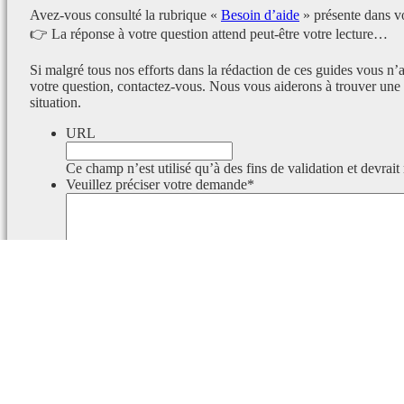
Avez-vous consulté la rubrique «
Besoin d’aide
» présente dans v
👉 La réponse à votre question attend peut-être votre lecture…
Si malgré tous nos efforts dans la rédaction de ces guides vous n’
votre question, contactez-vous. Nous vous aiderons à trouver une 
situation.
URL
Ce champ n’est utilisé qu’à des fins de validation et devrait
Veuillez préciser votre demande
*
Ce champ est masqué lorsque l‘on voit le formulaire.
Identifiant
Ce champ est masqué lorsque l‘on voit le formulaire.