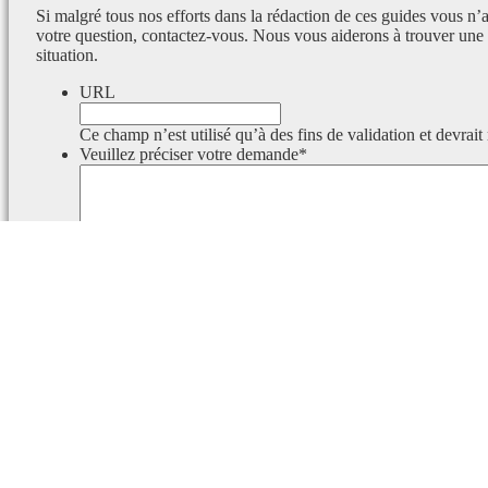
Si malgré tous nos efforts dans la rédaction de ces guides vous n’
votre question, contactez-vous. Nous vous aiderons à trouver une 
situation.
URL
Ce champ n’est utilisé qu’à des fins de validation et devrait
Veuillez préciser votre demande
*
Ce champ est masqué lorsque l‘on voit le formulaire.
Identifiant
Ce champ est masqué lorsque l‘on voit le formulaire.
Email