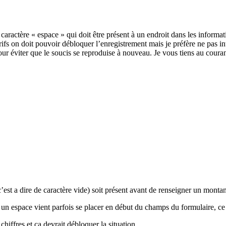
 caractère « espace » qui doit être présent à un endroit dans les informa
rifs on doit pouvoir débloquer l’enregistrement mais je préfère ne pas i
our éviter que le soucis se reproduise à nouveau. Je vous tiens au coura
c’est a dire de caractère vide) soit présent avant de renseigner un montan
, un espace vient parfois se placer en début du champs du formulaire, ce
iffres et ça devrait débloquer la situation.