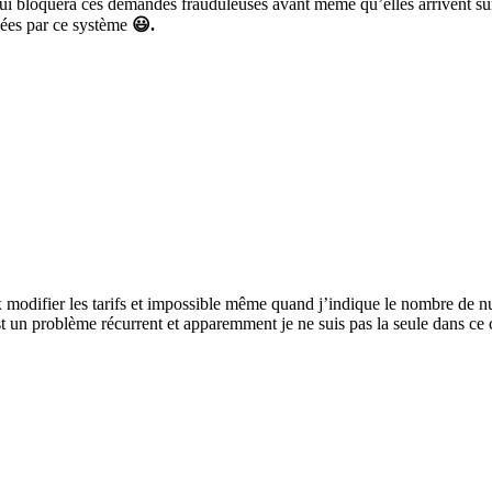
i bloquera ces demandes frauduleuses avant même qu’elles arrivent sur 
ées par ce système
😃.
difier les tarifs et impossible même quand j’indique le nombre de nuits
est un problème récurrent et apparemment je ne suis pas la seule dans c