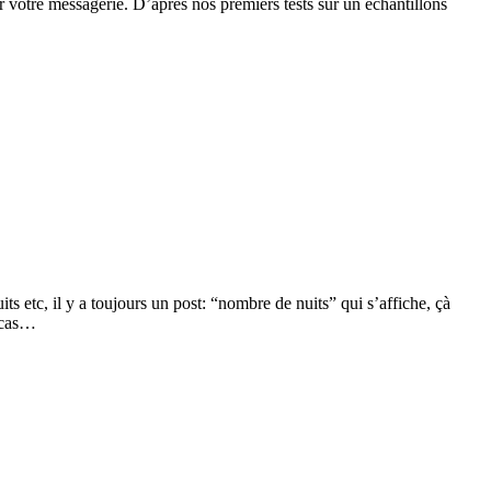
votre messagerie. D’après nos premiers tests sur un échantillons
 etc, il y a toujours un post: “nombre de nuits” qui s’affiche, çà
e cas…