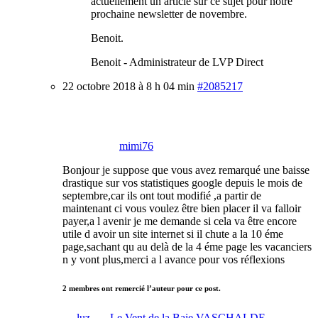
actuellement un article sur ce sujet pour notre
prochaine newsletter de novembre.
Benoit.
Benoit - Administrateur de LVP Direct
22 octobre 2018 à 8 h 04 min
#2085217
mimi76
Bonjour je suppose que vous avez remarqué une baisse
drastique sur vos statistiques google depuis le mois de
septembre,car ils ont tout modifié ,a partir de
maintenant ci vous voulez être bien placer il va falloir
payer,a l avenir je me demande si cela va être encore
utile d avoir un site internet si il chute a la 10 éme
page,sachant qu au delà de la 4 éme page les vacanciers
n y vont plus,merci a l avance pour vos réflexions
2 membres ont remercié l’auteur pour ce post.
luz
,
Le Vent de la Baie VASCHALDE-