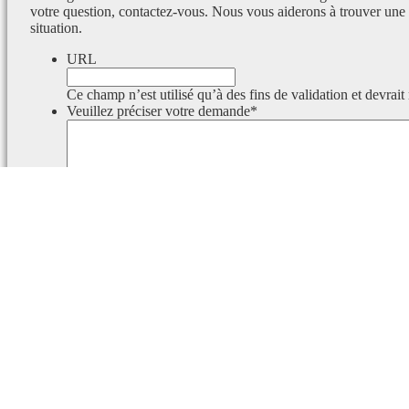
votre question, contactez-vous. Nous vous aiderons à trouver une 
situation.
URL
Ce champ n’est utilisé qu’à des fins de validation et devrait
Veuillez préciser votre demande
*
Ce champ est masqué lorsque l‘on voit le formulaire.
Identifiant
Ce champ est masqué lorsque l‘on voit le formulaire.
Email