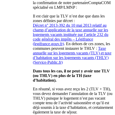
la confirmation de notre partenaireComptaCOM
spécialisé en LMP/LMNP :
Il est clair que la TLV n’est due que dans les
zones définies par décret :
Décret n° 2013-392 du 10 mai 2013 relatif au
champ d’application de la taxe annuelle sur les
logements vacants instituée par l’article 232 du
code général des impôts – Légifrance
(legifrance.gouv.fr)
. En dehors de ces zones, les
communes peuvent instaurer le THLV :
Taxe
annuelle sur les logements vacants (TLV) et taxe
d’habitation sur les logements vacants (THLV)
(Service-Public.fr)
Dans tous les cas, il ne peut y avoir une TLV
(ou THLV) en plus de la TH (taxe
d’habitation).
En résumé, si vous avez reçu les 2 (TLV + TH),
vous devez demander l’annulation de la TLV (ou
THLV) puisque le logement n’est pas vacant
compte tenu de l’activité saisonnière et qu’il est
déjà soumis à la taxe d’habitation, et certainement
également la taxe de séjour.