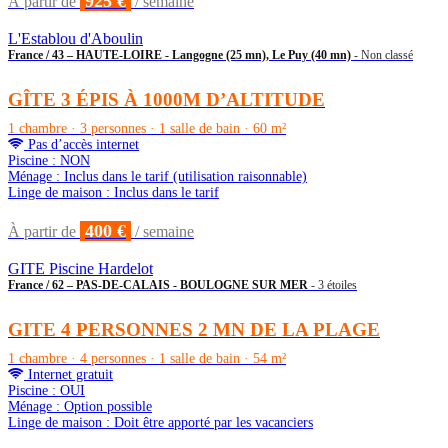
925 €
À partir de
/ semaine
L'Establou d'Aboulin
France / 43 – HAUTE-LOIRE - Langogne (25 mn), Le Puy (40 mn)
- Non classé
GÎTE 3 ÉPIS À 1000M D’ALTITUDE
1 chambre · 3 personnes · 1 salle de bain · 60 m²
Pas d’accès internet
Piscine : NON
Ménage : Inclus dans le tarif (utilisation raisonnable)
Linge de maison : Inclus dans le tarif
400 €
À partir de
/ semaine
GITE Piscine Hardelot
France / 62 – PAS-DE-CALAIS - BOULOGNE SUR MER
- 3 étoiles
GITE 4 PERSONNES 2 MN DE LA PLAGE
1 chambre · 4 personnes · 1 salle de bain · 54 m²
Internet gratuit
Piscine : OUI
Ménage : Option possible
Linge de maison : Doit être apporté par les vacanciers