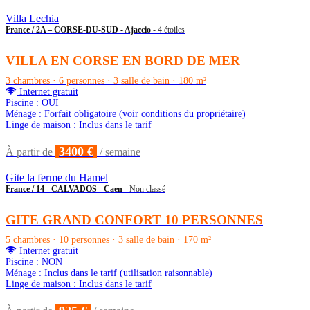
Villa Lechia
France / 2A – CORSE-DU-SUD - Ajaccio
- 4 étoiles
VILLA EN CORSE EN BORD DE MER
3 chambres · 6 personnes · 3 salle de bain · 180 m²
Internet gratuit
Piscine : OUI
Ménage : Forfait obligatoire (voir conditions du propriétaire)
Linge de maison : Inclus dans le tarif
3400 €
À partir de
/ semaine
Gite la ferme du Hamel
France / 14 - CALVADOS - Caen
- Non classé
GITE GRAND CONFORT 10 PERSONNES
5 chambres · 10 personnes · 3 salle de bain · 170 m²
Internet gratuit
Piscine : NON
Ménage : Inclus dans le tarif (utilisation raisonnable)
Linge de maison : Inclus dans le tarif