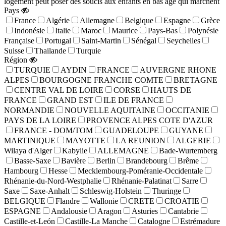
logement peut poser des soucis aux enfants en bas âge qui marchent
Pays
France
Algérie
Allemagne
Belgique
Espagne
Grèce
Indonésie
Italie
Maroc
Maurice
Pays-Bas
Polynésie
Française
Portugal
Saint-Martin
Sénégal
Seychelles
Suisse
Thailande
Turquie
Région
TURQUIE
AYDIN
FRANCE
AUVERGNE RHONE
ALPES
BOURGOGNE FRANCHE COMTE
BRETAGNE
CENTRE VAL DE LOIRE
CORSE
HAUTS DE
FRANCE
GRAND EST
ILE DE FRANCE
NORMANDIE
NOUVELLE AQUITAINE
OCCITANIE
PAYS DE LA LOIRE
PROVENCE ALPES COTE D'AZUR
FRANCE - DOM/TOM
GUADELOUPE
GUYANE
MARTINIQUE
MAYOTTE
LA REUNION
ALGERIE
Wilaya d'Alger
Kabylie
ALLEMAGNE
Bade-Wurtemberg
Basse-Saxe
Bavière
Berlin
Brandebourg
Brême
Hambourg
Hesse
Mecklembourg-Poméranie-Occidentale
Rhénanie-du-Nord-Westphalie
Rhénanie-Palatinat
Sarre
Saxe
Saxe-Anhalt
Schleswig-Holstein
Thuringe
BELGIQUE
Flandre
Wallonie
CRETE
CROATIE
ESPAGNE
Andalousie
Aragon
Asturies
Cantabrie
Castille-et-León
Castille-La Manche
Catalogne
Estrémadure