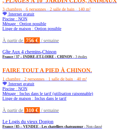
, PLAGES À 10' JARDIN CLOS, ANIMAUX
3 chambres · 6 personnes · 2 salle de bain · 140 m²
Internet gratuit
Piscine : NON
Ménage : Option possible
Linge de maison : Option possible
756 €
À partir de
/ semaine
Gîte Aux 4 chemins-Chinon
France / 37 – INDRE-ET-LOIRE - CHINON
- 3 étoiles
FAIRE TOUT A PIED À CHINON.
1 chambre · 2 personnes · 1 salle de bain · 40 m²
Internet gratuit
Piscine : NON
Ménage : Inclus dans le tarif (utilisation raisonnable)
Linge de maison : Inclus dans le tarif
310 €
À partir de
/ semaine
Le Logis du vieux Donjon
France / 85 – VENDEE - Les chatelliers chateaumur
- Non classé