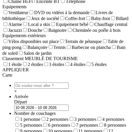
Chaine Hi-Fi / Enceinte BT
Téléphone
Equipements
Ventilateur
DVD ou vidéos à la demande
Livres de
bibliothèque
Jeux de société
Coffre-fort
Baby-foot
Billard
Alarme
Local a skis
Equipement bébé
Chauffage central
Jacuzzi
Douche
Baignoire
Cheminée ou poêle à bois
Equipements extérieurs
Vélos disponibles sur place
Terrain de pétanque
Table de
ping-pong
Balançoire
Tennis
Barbecue ou plancha
Bain
de soleil
Salon de jardin
Classement MEUBLÉ DE TOURISME
1 étoile
2 étoiles
3 étoiles
4 étoiles
5 étoiles
APPLIQUER
Carte
×
Arrivée
Départ
Nombre de couchages
1 personne
2 personnes
3 personnes
4 personnes
5 personnes
6 personnes
7 personnes
8 personnes
9 personnes
10 personnes
11 personnes
12