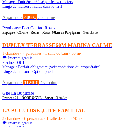
Ménage : Doit être réalisé par les vacanciers
Linge de maison : Inclus dans le tarif
400 €
À partir de
/ semaine
Penthouse Port Canigo Rosas
Espagne / Gérone - Rosas - Roses 40km de Perpignan
- Non classé
DUPLEX TERRASSE60M MARINA CALME
1 chambre · 4 personnes · 1 salle de bain · 55 m²
Internet gratuit
Piscine : OUI
Ménage : Forfait obligatoire (voir conditions du propriétaire)
Linge de maison : Option possible
1120 €
À partir de
/ semaine
Gite La Buguoise
France / 24 – DORDOGNE - Sarlat
- 3 étoiles
LA BUGUOISE ,GITE FAMILIAL
3 chambres · 6 personnes · 1 salle de bain · 70 m²
Internet gratuit