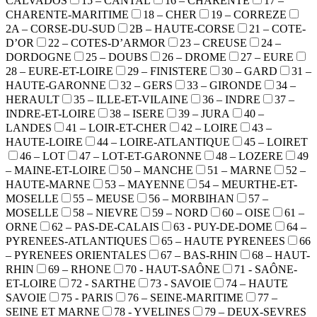
CALVADOS
15 – CANTAL
16 – CHARENTE
17 –
CHARENTE-MARITIME
18 – CHER
19 – CORREZE
2A – CORSE-DU-SUD
2B – HAUTE-CORSE
21 – COTE-
D’OR
22 – COTES-D’ARMOR
23 – CREUSE
24 –
DORDOGNE
25 – DOUBS
26 – DROME
27 – EURE
28 – EURE-ET-LOIRE
29 – FINISTERE
30 – GARD
31 –
HAUTE-GARONNE
32 – GERS
33 – GIRONDE
34 –
HERAULT
35 – ILLE-ET-VILAINE
36 – INDRE
37 –
INDRE-ET-LOIRE
38 – ISERE
39 – JURA
40 –
LANDES
41 – LOIR-ET-CHER
42 – LOIRE
43 –
HAUTE-LOIRE
44 – LOIRE-ATLANTIQUE
45 – LOIRET
46 – LOT
47 – LOT-ET-GARONNE
48 – LOZERE
49
– MAINE-ET-LOIRE
50 – MANCHE
51 – MARNE
52 –
HAUTE-MARNE
53 – MAYENNE
54 – MEURTHE-ET-
MOSELLE
55 – MEUSE
56 – MORBIHAN
57 –
MOSELLE
58 – NIEVRE
59 – NORD
60 – OISE
61 –
ORNE
62 – PAS-DE-CALAIS
63 - PUY-DE-DOME
64 –
PYRENEES-ATLANTIQUES
65 – HAUTE PYRENEES
66
– PYRENEES ORIENTALES
67 – BAS-RHIN
68 – HAUT-
RHIN
69 – RHONE
70 - HAUT-SAÔNE
71 - SAÔNE-
ET-LOIRE
72 - SARTHE
73 - SAVOIE
74 – HAUTE
SAVOIE
75 - PARIS
76 – SEINE-MARITIME
77 –
SEINE ET MARNE
78 - YVELINES
79 – DEUX-SEVRES