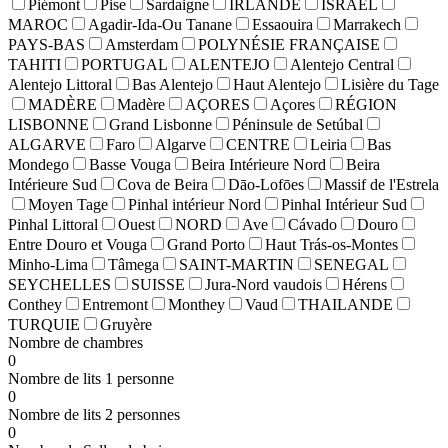
Piémont
Pise
Sardaigne
IRLANDE
ISRAEL
MAROC
Agadir-Ida-Ou Tanane
Essaouira
Marrakech
PAYS-BAS
Amsterdam
POLYNÉSIE FRANÇAISE
TAHITI
PORTUGAL
ALENTEJO
Alentejo Central
Alentejo Littoral
Bas Alentejo
Haut Alentejo
Lisière du Tage
MADÈRE
Madère
AÇORES
Açores
RÉGION
LISBONNE
Grand Lisbonne
Péninsule de Setúbal
ALGARVE
Faro
Algarve
CENTRE
Leiria
Bas
Mondego
Basse Vouga
Beira Intérieure Nord
Beira
Intérieure Sud
Cova de Beira
Dāo-Lofōes
Massif de l'Estrela
Moyen Tage
Pinhal intérieur Nord
Pinhal Intérieur Sud
Pinhal Littoral
Ouest
NORD
Ave
Cávado
Douro
Entre Douro et Vouga
Grand Porto
Haut Trás-os-Montes
Minho-Lima
Tâmega
SAINT-MARTIN
SENEGAL
SEYCHELLES
SUISSE
Jura-Nord vaudois
Hérens
Conthey
Entremont
Monthey
Vaud
THAILANDE
TURQUIE
Gruyère
Nombre de chambres
0
Nombre de lits 1 personne
0
Nombre de lits 2 personnes
0