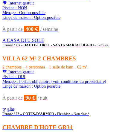
Internet gratuit
Piscine : NON
Ménage : Option possible
Linge de maison : Option possible
400 €
À partir de
/ semaine
A CASA DI U SOLE
France / 2B – HAUTE-CORSE - SANTA MARIA POGGIO
- 3 étoiles
VILLA 62 M² 2 CHAMBRES
2 chambres · 4 personnes · 1 salle de bain · 62 m²
Internet gratuit
Piscine : OUI
Ménage : Forfait obligatoire (voir conditions du propriétaire)
Linge de maison : Option possible
90 €
À partir de
/ nuit
ty glas
France / 22 – COTES-D’ARMOR - Pleubian
- Non classé
CHAMBRE D'HOTE GR34