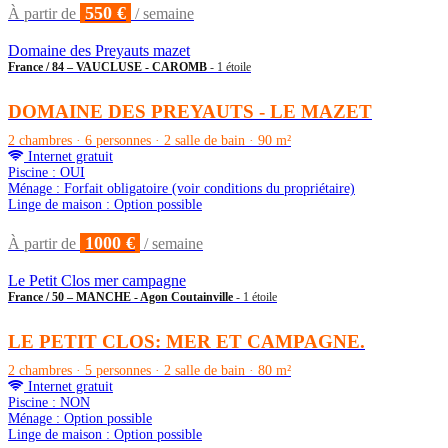
550 €
À partir de
/ semaine
Domaine des Preyauts mazet
France / 84 – VAUCLUSE - CAROMB
- 1 étoile
DOMAINE DES PREYAUTS - LE MAZET
2 chambres · 6 personnes · 2 salle de bain · 90 m²
Internet gratuit
Piscine : OUI
Ménage : Forfait obligatoire (voir conditions du propriétaire)
Linge de maison : Option possible
1000 €
À partir de
/ semaine
Le Petit Clos mer campagne
France / 50 – MANCHE - Agon Coutainville
- 1 étoile
LE PETIT CLOS: MER ET CAMPAGNE.
2 chambres · 5 personnes · 2 salle de bain · 80 m²
Internet gratuit
Piscine : NON
Ménage : Option possible
Linge de maison : Option possible