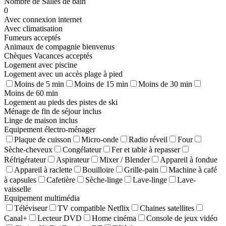
Nombre de Salles de bain
0
Avec connexion internet
Avec climatisation
Fumeurs acceptés
Animaux de compagnie bienvenus
Chèques Vacances acceptés
Logement avec piscine
Logement avec un accès plage à pied
Moins de 5 min
Moins de 15 min
Moins de 30 min
Moins de 60 min
Logement au pieds des pistes de ski
Ménage de fin de séjour inclus
Linge de maison inclus
Equipement électro-ménager
Plaque de cuisson
Micro-onde
Radio réveil
Four
Sèche-cheveux
Congélateur
Fer et table à repasser
Réfrigérateur
Aspirateur
Mixer / Blender
Appareil à fondue
Appareil à raclette
Bouilloire
Grille-pain
Machine à café
à capsules
Cafetière
Sèche-linge
Lave-linge
Lave-
vaisselle
Equipement multimédia
Téléviseur
TV compatible Netflix
Chaines satellites
Canal+
Lecteur DVD
Home cinéma
Console de jeux vidéo