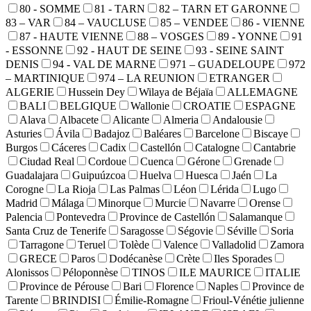
80 - SOMME
81 - TARN
82 – TARN ET GARONNE
83 – VAR
84 – VAUCLUSE
85 – VENDEE
86 - VIENNE
87 - HAUTE VIENNE
88 – VOSGES
89 - YONNE
91
- ESSONNE
92 - HAUT DE SEINE
93 - SEINE SAINT
DENIS
94 - VAL DE MARNE
971 – GUADELOUPE
972
– MARTINIQUE
974 – LA REUNION
ETRANGER
ALGERIE
Hussein Dey
Wilaya de Béjaïa
ALLEMAGNE
BALI
BELGIQUE
Wallonie
CROATIE
ESPAGNE
Alava
Albacete
Alicante
Almeria
Andalousie
Asturies
Ávila
Badajoz
Baléares
Barcelone
Biscaye
Burgos
Cáceres
Cadix
Castellón
Catalogne
Cantabrie
Ciudad Real
Cordoue
Cuenca
Gérone
Grenade
Guadalajara
Guipuúzcoa
Huelva
Huesca
Jaén
La
Corogne
La Rioja
Las Palmas
Léon
Lérida
Lugo
Madrid
Málaga
Minorque
Murcie
Navarre
Orense
Palencia
Pontevedra
Province de Castellón
Salamanque
Santa Cruz de Tenerife
Saragosse
Ségovie
Séville
Soria
Tarragone
Teruel
Tolède
Valence
Valladolid
Zamora
GRECE
Paros
Dodécanèse
Crète
Iles Sporades
Alonissos
Péloponnèse
TINOS
ILE MAURICE
ITALIE
Province de Pérouse
Bari
Florence
Naples
Province de
Tarente
BRINDISI
Émilie-Romagne
Frioul-Vénétie julienne