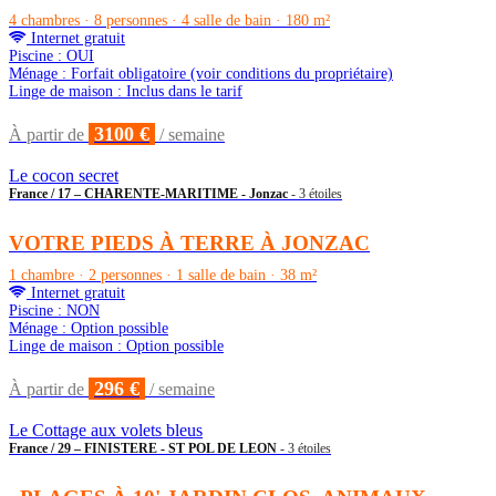
4 chambres · 8 personnes · 4 salle de bain · 180 m²
Internet gratuit
Piscine : OUI
Ménage : Forfait obligatoire (voir conditions du propriétaire)
Linge de maison : Inclus dans le tarif
3100 €
À partir de
/ semaine
Le cocon secret
France / 17 – CHARENTE-MARITIME - Jonzac
- 3 étoiles
VOTRE PIEDS À TERRE À JONZAC
1 chambre · 2 personnes · 1 salle de bain · 38 m²
Internet gratuit
Piscine : NON
Ménage : Option possible
Linge de maison : Option possible
296 €
À partir de
/ semaine
Le Cottage aux volets bleus
France / 29 – FINISTERE - ST POL DE LEON
- 3 étoiles