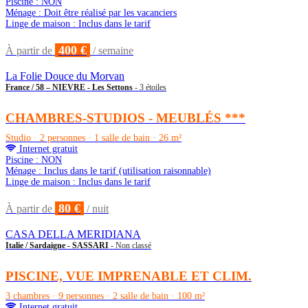
Piscine : NON
Ménage : Doit être réalisé par les vacanciers
Linge de maison : Inclus dans le tarif
400 €
À partir de
/ semaine
La Folie Douce du Morvan
France / 58 – NIEVRE - Les Settons
- 3 étoiles
CHAMBRES-STUDIOS - MEUBLÉS ***
Studio · 2 personnes · 1 salle de bain · 26 m²
Internet gratuit
Piscine : NON
Ménage : Inclus dans le tarif (utilisation raisonnable)
Linge de maison : Inclus dans le tarif
80 €
À partir de
/ nuit
CASA DELLA MERIDIANA
Italie / Sardaigne - SASSARI
- Non classé
PISCINE, VUE IMPRENABLE ET CLIM.
3 chambres · 9 personnes · 2 salle de bain · 100 m²
Internet gratuit