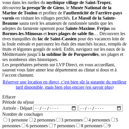
vous dans les ruelles du
mythique village de Saint-Tropez
,
découvrez
la presqu’île de Giens
, le
Musée National de la
Marine de Toulon
et profitez de
l’authenticité de l’arrière-pays
varois
en visitant les villages perchés.
Le Massif de la Sainte-
Beaume
saura ravir les amateurs de randonnée tandis que les
adeptes du farniente opteront pour
Sainte-Maxime
,
Fréjus
ou
Bormes-les-Mimosas
et
leurs plages de sable fin
… Découvrez les
rives tranquilles du
lac de Saint-Cassien
pour des vacances loin de
la foule estivale et parcourez les étals des marchés locaux, remplis de
fruits et légumes gorgés de soleil. Enfin, naviguez sur les eaux de la
Méditerranée jusqu’à
la sublime île de Porquerolles
, ses plages et
ses nombreux sites historiques.
Les propriétaires présents sur LVP Direct, en vous accueillant,
sauront vous faire aimer leur département au climat si doux et à
l’accent chantant.
Réserver une location en direct, c’est bien sûr la garantie du meilleur
tarif disponible, mais bien plus encore (
en savoir plus
)
Effacer
Période du séjour
Arrivée - Départ
Nombre de couchages
1 personne
2 personnes
3 personnes
4 personnes
5
personnes
6 personnes
7 personnes
8 personnes
9