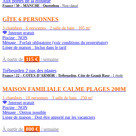
Aux portes de la Hougue
France / 50 – MANCHE - Quettehou
- Non classé
GÎTE 6 PERSONNES
3 chambres · 6 personnes · 2 salle de bain · 105 m²
Internet gratuit
Piscine : NON
Ménage : Forfait obligatoire (voir conditions du propriétaire)
Linge de maison : Inclus dans le tarif
115 €
À partir de
/ semaine
Trébeurden 2 pas des plages
France / 22 – COTES-D’ARMOR - Trébeurden, Côte de Granit Rose
- 1 étoile
MAISON FAMILIALE CALME PLAGES 200M
5 chambres · 10 personnes · 3 salle de bain · 250 m²
Internet gratuit
Piscine : NON
Ménage : Option possible
Linge de maison : Doit être apporté par les vacanciers
800 €
À partir de
/ semaine