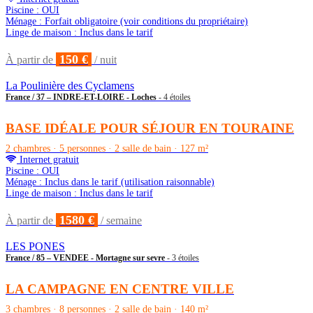
Piscine : OUI
Ménage : Forfait obligatoire (voir conditions du propriétaire)
Linge de maison : Inclus dans le tarif
150 €
À partir de
/ nuit
La Poulinière des Cyclamens
France / 37 – INDRE-ET-LOIRE - Loches
- 4 étoiles
BASE IDÉALE POUR SÉJOUR EN TOURAINE
2 chambres · 5 personnes · 2 salle de bain · 127 m²
Internet gratuit
Piscine : OUI
Ménage : Inclus dans le tarif (utilisation raisonnable)
Linge de maison : Inclus dans le tarif
1580 €
À partir de
/ semaine
LES PONES
France / 85 – VENDEE - Mortagne sur sevre
- 3 étoiles
LA CAMPAGNE EN CENTRE VILLE
3 chambres · 8 personnes · 2 salle de bain · 140 m²