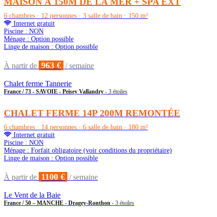
MAISON À 150M DE LA MER + SPA EXT
6 chambres · 12 personnes · 3 salle de bain · 150 m²
Internet gratuit
Piscine : NON
Ménage : Option possible
Linge de maison : Option possible
963 €
À partir de
/ semaine
Chalet ferme Tannerie
France / 73 - SAVOIE - Peisey Vallandry
- 3 étoiles
CHALET FERME 14P 200M REMONTÉE
6 chambres · 14 personnes · 6 salle de bain · 180 m²
Internet gratuit
Piscine : NON
Ménage : Forfait obligatoire (voir conditions du propriétaire)
Linge de maison : Option possible
1100 €
À partir de
/ semaine
Le Vent de la Baie
France / 50 – MANCHE - Dragey-Ronthon
- 3 étoiles