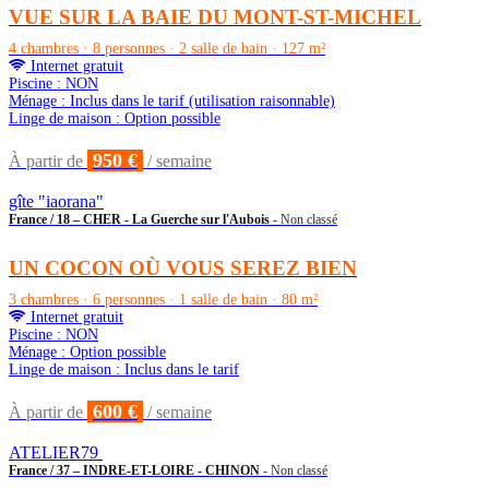
VUE SUR LA BAIE DU MONT-ST-MICHEL
4 chambres · 8 personnes · 2 salle de bain · 127 m²
Internet gratuit
Piscine : NON
Ménage : Inclus dans le tarif (utilisation raisonnable)
Linge de maison : Option possible
950 €
À partir de
/ semaine
gîte "iaorana"
France / 18 – CHER - La Guerche sur l'Aubois
- Non classé
UN COCON OÙ VOUS SEREZ BIEN
3 chambres · 6 personnes · 1 salle de bain · 80 m²
Internet gratuit
Piscine : NON
Ménage : Option possible
Linge de maison : Inclus dans le tarif
600 €
À partir de
/ semaine
ATELIER79
France / 37 – INDRE-ET-LOIRE - CHINON
- Non classé