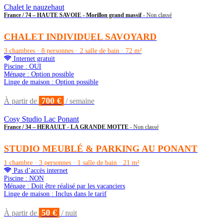
Chalet le nauzehaut
France / 74 – HAUTE SAVOIE - Morillon grand massif
- Non classé
CHALET INDIVIDUEL SAVOYARD
3 chambres · 8 personnes · 2 salle de bain · 72 m²
Internet gratuit
Piscine : OUI
Ménage : Option possible
Linge de maison : Option possible
700 €
À partir de
/ semaine
Cosy Studio Lac Ponant
France / 34 – HERAULT - LA GRANDE MOTTE
- Non classé
STUDIO MEUBLÉ & PARKING AU PONANT
1 chambre · 3 personnes · 1 salle de bain · 21 m²
Pas d’accès internet
Piscine : NON
Ménage : Doit être réalisé par les vacanciers
Linge de maison : Inclus dans le tarif
50 €
À partir de
/ nuit