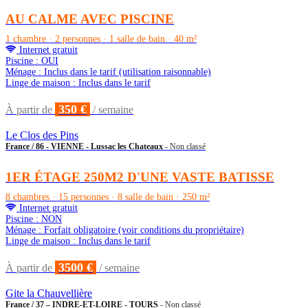
AU CALME AVEC PISCINE
1 chambre · 2 personnes · 1 salle de bain · 40 m²
Internet gratuit
Piscine : OUI
Ménage : Inclus dans le tarif (utilisation raisonnable)
Linge de maison : Inclus dans le tarif
350 €
À partir de
/ semaine
Le Clos des Pins
France / 86 - VIENNE - Lussac les Chateaux
- Non classé
1ER ÉTAGE 250M2 D'UNE VASTE BATISSE
8 chambres · 15 personnes · 8 salle de bain · 250 m²
Internet gratuit
Piscine : NON
Ménage : Forfait obligatoire (voir conditions du propriétaire)
Linge de maison : Inclus dans le tarif
3500 €
À partir de
/ semaine
Gite la Chauvellière
France / 37 – INDRE-ET-LOIRE - TOURS
- Non classé