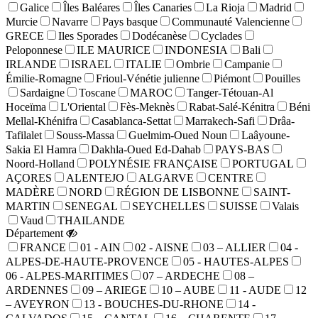
Galice
Îles Baléares
Îles Canaries
La Rioja
Madrid
Murcie
Navarre
Pays basque
Communauté Valencienne
GRECE
Iles Sporades
Dodécanèse
Cyclades
Peloponnese
ILE MAURICE
INDONESIA
Bali
IRLANDE
ISRAEL
ITALIE
Ombrie
Campanie
Émilie-Romagne
Frioul-Vénétie julienne
Piémont
Pouilles
Sardaigne
Toscane
MAROC
Tanger-Tétouan-Al
Hoceïma
L'Oriental
Fès-Meknès
Rabat-Salé-Kénitra
Béni
Mellal-Khénifra
Casablanca-Settat
Marrakech-Safi
Drâa-
Tafilalet
Souss-Massa
Guelmim-Oued Noun
Laâyoune-
Sakia El Hamra
Dakhla-Oued Ed-Dahab
PAYS-BAS
Noord-Holland
POLYNÉSIE FRANÇAISE
PORTUGAL
AÇORES
ALENTEJO
ALGARVE
CENTRE
MADÈRE
NORD
RÉGION DE LISBONNE
SAINT-
MARTIN
SENEGAL
SEYCHELLES
SUISSE
Valais
Vaud
THAILANDE
Département
FRANCE
01 - AIN
02 - AISNE
03 – ALLIER
04 -
ALPES-DE-HAUTE-PROVENCE
05 - HAUTES-ALPES
06 - ALPES-MARITIMES
07 – ARDECHE
08 –
ARDENNES
09 – ARIEGE
10 – AUBE
11 - AUDE
12
– AVEYRON
13 - BOUCHES-DU-RHONE
14 -