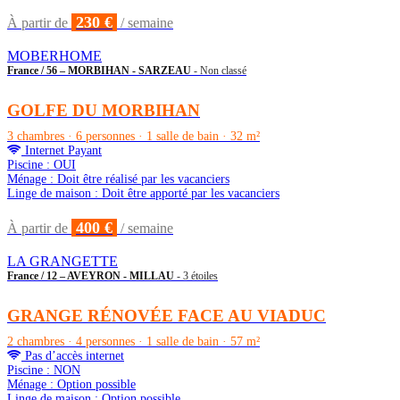
230 €
À partir de
/ semaine
MOBERHOME
France / 56 – MORBIHAN - SARZEAU
- Non classé
GOLFE DU MORBIHAN
3 chambres · 6 personnes · 1 salle de bain · 32 m²
Internet Payant
Piscine : OUI
Ménage : Doit être réalisé par les vacanciers
Linge de maison : Doit être apporté par les vacanciers
400 €
À partir de
/ semaine
LA GRANGETTE
France / 12 – AVEYRON - MILLAU
- 3 étoiles
GRANGE RÉNOVÉE FACE AU VIADUC
2 chambres · 4 personnes · 1 salle de bain · 57 m²
Pas d’accès internet
Piscine : NON
Ménage : Option possible
Linge de maison : Option possible