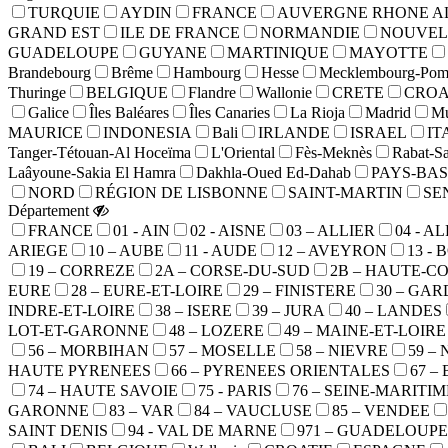
TURQUIE
AYDIN
FRANCE
AUVERGNE RHONE A
GRAND EST
ILE DE FRANCE
NORMANDIE
NOUVEL
GUADELOUPE
GUYANE
MARTINIQUE
MAYOTTE
Brandebourg
Brême
Hambourg
Hesse
Mecklembourg-Pomé
Thuringe
BELGIQUE
Flandre
Wallonie
CRETE
CROA
Galice
Îles Baléares
Îles Canaries
La Rioja
Madrid
Mu
MAURICE
INDONESIA
Bali
IRLANDE
ISRAEL
IT
Tanger-Tétouan-Al Hoceïma
L'Oriental
Fès-Meknès
Rabat-Sa
Laâyoune-Sakia El Hamra
Dakhla-Oued Ed-Dahab
PAYS-BAS
NORD
RÉGION DE LISBONNE
SAINT-MARTIN
SE
Département
FRANCE
01 - AIN
02 - AISNE
03 – ALLIER
04 - 
ARIEGE
10 – AUBE
11 - AUDE
12 – AVEYRON
13 -
19 – CORREZE
2A – CORSE-DU-SUD
2B – HAUTE-C
EURE
28 – EURE-ET-LOIRE
29 – FINISTERE
30 – GAR
INDRE-ET-LOIRE
38 – ISERE
39 – JURA
40 – LANDES
LOT-ET-GARONNE
48 – LOZERE
49 – MAINE-ET-LOIRE
56 – MORBIHAN
57 – MOSELLE
58 – NIEVRE
59 –
HAUTE PYRENEES
66 – PYRENEES ORIENTALES
67 –
74 – HAUTE SAVOIE
75 - PARIS
76 – SEINE-MARITIM
GARONNE
83 – VAR
84 – VAUCLUSE
85 – VENDEE
SAINT DENIS
94 - VAL DE MARNE
971 – GUADELOUPE