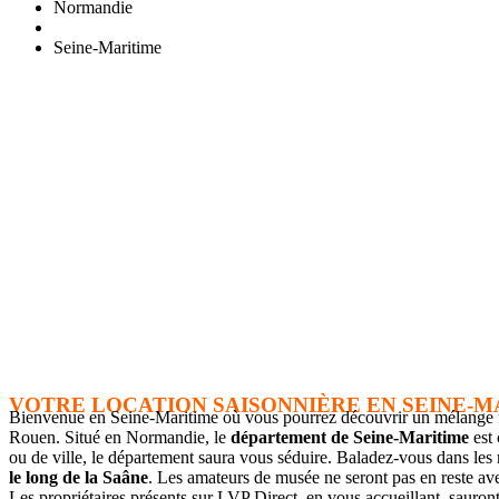
Normandie
Seine-Maritime
VOTRE LOCATION SAISONNIÈRE EN SEINE-M
Bienvenue en Seine-Maritime où vous pourrez découvrir un mélange f
Rouen. Situé en Normandie, le
département de Seine-Maritime
est 
ou de ville, le département saura vous séduire. Baladez-vous dans les
le long de la Saâne
. Les amateurs de musée ne seront pas en reste a
Les propriétaires présents sur LVP Direct, en vous accueillant, sauro