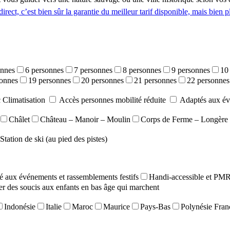
irect, c’est bien sûr la garantie du meilleur tarif disponible, mais bien p
onnes
6 personnes
7 personnes
8 personnes
9 personnes
10
sonnes
19 personnes
20 personnes
21 personnes
22 personnes
 Climatisation
Accès personnes mobilité réduite
Adaptés aux év
Châlet
Château – Manoir – Moulin
Corps de Ferme – Longère
Station de ski (au pied des pistes)
 aux événements et rassemblements festifs
Handi-accessible et PM
r des soucis aux enfants en bas âge qui marchent
Indonésie
Italie
Maroc
Maurice
Pays-Bas
Polynésie Fran