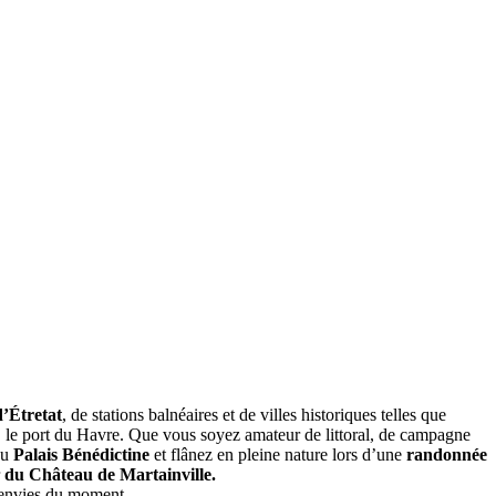
d’Étretat
, de stations balnéaires et de villes historiques telles que
e, le port du Havre. Que vous soyez amateur de littoral, de campagne
du
Palais Bénédictine
et flânez en pleine nature lors d’une
randonnée
du Château de Martainville.
s envies du moment.