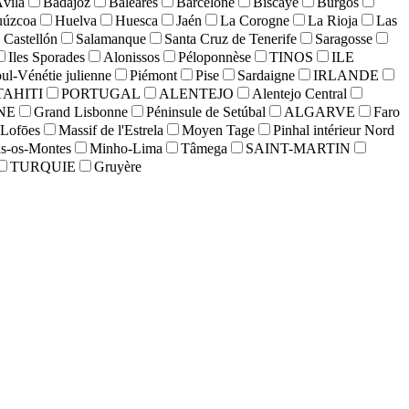
vila
Badajoz
Baléares
Barcelone
Biscaye
Burgos
uúzcoa
Huelva
Huesca
Jaén
La Corogne
La Rioja
Las
 Castellón
Salamanque
Santa Cruz de Tenerife
Saragosse
Iles Sporades
Alonissos
Péloponnèse
TINOS
ILE
oul-Vénétie julienne
Piémont
Pise
Sardaigne
IRLANDE
TAHITI
PORTUGAL
ALENTEJO
Alentejo Central
NE
Grand Lisbonne
Péninsule de Setúbal
ALGARVE
Faro
Lofōes
Massif de l'Estrela
Moyen Tage
Pinhal intérieur Nord
ás-os-Montes
Minho-Lima
Tâmega
SAINT-MARTIN
TURQUIE
Gruyère