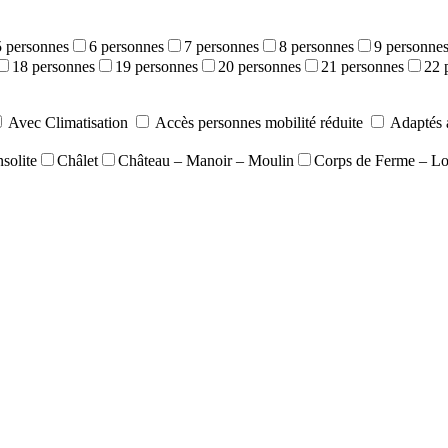
5 personnes
6 personnes
7 personnes
8 personnes
9 personne
18 personnes
19 personnes
20 personnes
21 personnes
22 
Avec Climatisation
Accès personnes mobilité réduite
Adaptés 
solite
Châlet
Château – Manoir – Moulin
Corps de Ferme – L