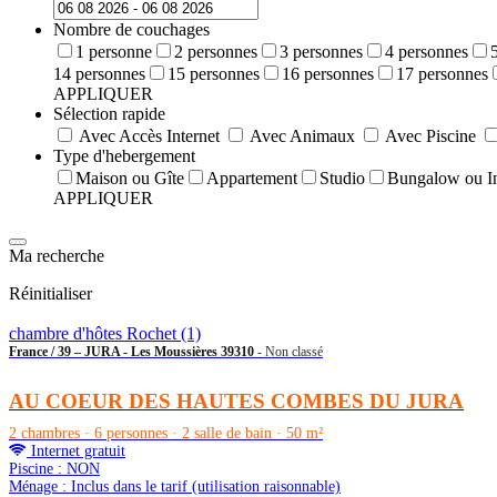
Nombre de couchages
1 personne
2 personnes
3 personnes
4 personnes
14 personnes
15 personnes
16 personnes
17 personnes
APPLIQUER
Sélection rapide
Avec Accès Internet
Avec Animaux
Avec Piscine
Type d'hebergement
Maison ou Gîte
Appartement
Studio
Bungalow ou In
APPLIQUER
Ma recherche
Réinitialiser
chambre d'hôtes Rochet (1)
France / 39 – JURA - Les Moussières 39310
- Non classé
AU COEUR DES HAUTES COMBES DU JURA
2 chambres · 6 personnes · 2 salle de bain · 50 m²
Internet gratuit
Piscine : NON
Ménage : Inclus dans le tarif (utilisation raisonnable)