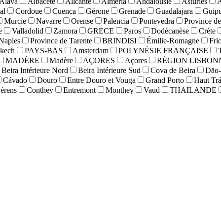
Alava
Albacete
Alicante
Almeria
Andalousie
Asturies
Á
al
Cordoue
Cuenca
Gérone
Grenade
Guadalajara
Guip
Murcie
Navarre
Orense
Palencia
Pontevedra
Province de
e
Valladolid
Zamora
GRECE
Paros
Dodécanèse
Crète
Naples
Province de Tarente
BRINDISI
Émilie-Romagne
Fri
kech
PAYS-BAS
Amsterdam
POLYNÉSIE FRANÇAISE
MADÈRE
Madère
AÇORES
Açores
RÉGION LISBON
Beira Intérieure Nord
Beira Intérieure Sud
Cova de Beira
Dāo-
Cávado
Douro
Entre Douro et Vouga
Grand Porto
Haut Tr
érens
Conthey
Entremont
Monthey
Vaud
THAILANDE