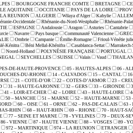
LPES
BOURGOGNE FRANCHE COMTE
BRETAGNE
CE
LE AQUITAINE
OCCITANIE
PAYS DE LA LOIRE
PROV
LA REUNION
ALGERIE
Wilaya d'Alger
Kabylie
ALLE
ranie-Occidentale
Rhénanie-du-Nord-Westphalie
Rhénanie-Palat
TIE
ESPAGNE
Andalousie
Aragon
Asturies
Cantabrie
rcie
Navarre
Pays basque
Communauté Valencienne
GREC
ALIE
Ombrie
Campanie
Émilie-Romagne
Frioul-Vénétie jul
lé-Kénitra
Béni Mellal-Khénifra
Casablanca-Settat
Marrakech-
Noord-Holland
POLYNÉSIE FRANÇAISE
PORTUGAL
NEGAL
SEYCHELLES
SUISSE
Valais
Vaud
THAILA
ALPES-DE-HAUTE-PROVENCE
05 - HAUTES-ALPES
06 - A
 BOUCHES-DU-RHONE
14 - CALVADOS
15 – CANTAL
1
ORSE
21 – COTE-D’OR
22 – COTES-D’ARMOR
23 – CRE
D
31 – HAUTE-GARONNE
32 – GERS
33 – GIRONDE
41 – LOIR-ET-CHER
42 – LOIRE
43 – HAUTE-LOIRE
4
50 – MANCHE
51 – MARNE
52 – HAUTE-MARNE
53
 NORD
60 – OISE
61 – ORNE
62 – PAS-DE-CALAIS
63 
 BAS-RHIN
68 – HAUT-RHIN
69 – RHONE
70 - HAUT-S
E
77 – SEINE ET MARNE
78 - YVELINES
79 – DEUX-S
86 - VIENNE
87 - HAUTE VIENNE
88 – VOSGES
89 - 
972 – MARTINIQUE
974 – LA REUNION
ETRANGER