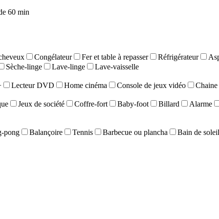
de 60 min
cheveux
Congélateur
Fer et table à repasser
Réfrigérateur
Asp
Sèche-linge
Lave-linge
Lave-vaisselle
+
Lecteur DVD
Home cinéma
Console de jeux vidéo
Chaine 
que
Jeux de société
Coffre-fort
Baby-foot
Billard
Alarme
g-pong
Balançoire
Tennis
Barbecue ou plancha
Bain de solei