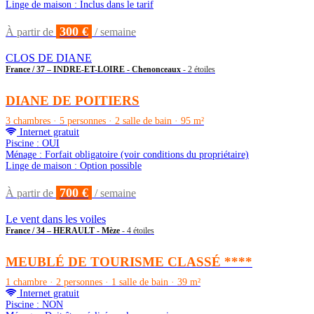
Linge de maison : Inclus dans le tarif
300 €
À partir de
/ semaine
CLOS DE DIANE
France / 37 – INDRE-ET-LOIRE - Chenonceaux
- 2 étoiles
DIANE DE POITIERS
3 chambres · 5 personnes · 2 salle de bain · 95 m²
Internet gratuit
Piscine : OUI
Ménage : Forfait obligatoire (voir conditions du propriétaire)
Linge de maison : Option possible
700 €
À partir de
/ semaine
Le vent dans les voiles
France / 34 – HERAULT - Mèze
- 4 étoiles
MEUBLÉ DE TOURISME CLASSÉ ****
1 chambre · 2 personnes · 1 salle de bain · 39 m²
Internet gratuit
Piscine : NON