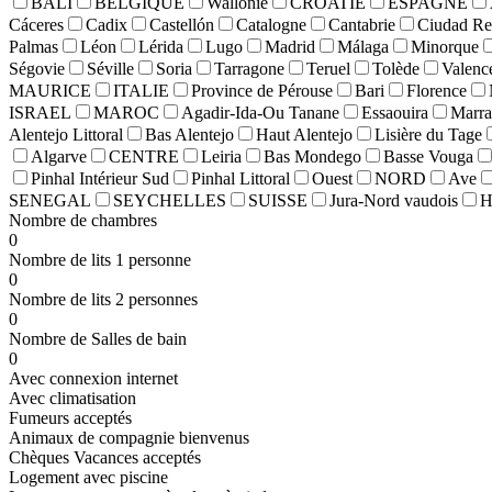
BALI
BELGIQUE
Wallonie
CROATIE
ESPAGNE
Cáceres
Cadix
Castellón
Catalogne
Cantabrie
Ciudad Re
Palmas
Léon
Lérida
Lugo
Madrid
Málaga
Minorque
Ségovie
Séville
Soria
Tarragone
Teruel
Tolède
Valenc
MAURICE
ITALIE
Province de Pérouse
Bari
Florence
ISRAEL
MAROC
Agadir-Ida-Ou Tanane
Essaouira
Marra
Alentejo Littoral
Bas Alentejo
Haut Alentejo
Lisière du Tage
Algarve
CENTRE
Leiria
Bas Mondego
Basse Vouga
Pinhal Intérieur Sud
Pinhal Littoral
Ouest
NORD
Ave
SENEGAL
SEYCHELLES
SUISSE
Jura-Nord vaudois
H
Nombre de chambres
0
Nombre de lits 1 personne
0
Nombre de lits 2 personnes
0
Nombre de Salles de bain
0
Avec connexion internet
Avec climatisation
Fumeurs acceptés
Animaux de compagnie bienvenus
Chèques Vacances acceptés
Logement avec piscine