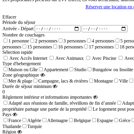
Réserver une location en d
Effacer
Période du séjour
Arrivée - Départ
Nombre de couchages
1 personne
2 personnes
3 personnes
4 personnes
5 pers
personnes
15 personnes
16 personnes
17 personnes
18 per
Sélection rapide
Avec Accès Internet
Avec Animaux
Avec Piscine
Avec
Type d'hebergement
Maison ou Gîte
Appartement
Studio
Bungalow ou Insolite
Zone géographique
Mer & plage
Campagne, lacs & rivières
Montagne
Ville
Durée de séjour minimum
0
Règlement intérieur et informations importantes
Adapté aux réunions de famille, réveillons de fin d’année
Adapté
propriétaire partage une partie de la propriété
Le logement peut pose
Pays
France
Algérie
Allemagne
Belgique
Espagne
Grèce
Thailande
Turquie
Région