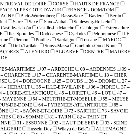
NTRE VAL DE LOIRE
CORSE
HAUTS DE FRANCE
ENCE ALPES COTE D'AZUR
FRANCE - DOM/TOM
MAGNE
Bade-Wurtemberg
Basse-Saxe
Bavière
Berlin
inat
Sarre
Saxe
Saxe-Anhalt
Schleswig-Holstein
Castille-et-León
Castille-La Manche
Catalogne
Estrémadure
E
Iles Sporades
Dodécanèse
Cyclades
Peloponnese
ILE
ienne
Piémont
Pouilles
Sardaigne
Toscane
MAROC
Safi
Drâa-Tafilalet
Souss-Massa
Guelmim-Oued Noun
AÇORES
ALENTEJO
ALGARVE
CENTRE
MADÈRE
NDE
LPES-MARITIMES
07 – ARDECHE
08 – ARDENNES
09 –
6 – CHARENTE
17 – CHARENTE-MARITIME
18 – CHER
USE
24 – DORDOGNE
25 – DOUBS
26 – DROME
27 –
34 – HERAULT
35 – ILLE-ET-VILAINE
36 – INDRE
37 –
4 – LOIRE-ATLANTIQUE
45 – LOIRET
46 – LOT
47 –
 – MAYENNE
54 – MEURTHE-ET-MOSELLE
55 – MEUSE
- PUY-DE-DOME
64 – PYRENEES-ATLANTIQUES
65 –
AÔNE
71 - SAÔNE-ET-LOIRE
72 - SARTHE
73 - SAVOIE
EVRES
80 - SOMME
81 - TARN
82 – TARN ET
YONNE
91 - ESSONNE
92 - HAUT DE SEINE
93 - SEINE
ALGERIE
Hussein Dey
Wilaya de Béjaïa
ALLEMAGNE