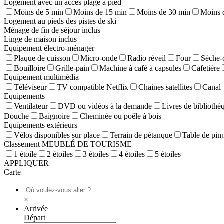
Logement avec un accès plage à pied
Moins de 5 min
Moins de 15 min
Moins de 30 min
Moins 
Logement au pieds des pistes de ski
Ménage de fin de séjour inclus
Linge de maison inclus
Equipement électro-ménager
Plaque de cuisson
Micro-onde
Radio réveil
Four
Sèche-
Bouilloire
Grille-pain
Machine à café à capsules
Cafetière
Equipement multimédia
Téléviseur
TV compatible Netflix
Chaines satellites
Canal
Equipements
Ventilateur
DVD ou vidéos à la demande
Livres de bibliothè
Douche
Baignoire
Cheminée ou poêle à bois
Equipements extérieurs
Vélos disponibles sur place
Terrain de pétanque
Table de pin
Classement MEUBLÉ DE TOURISME
1 étoile
2 étoiles
3 étoiles
4 étoiles
5 étoiles
APPLIQUER
Carte
×
Arrivée
Départ