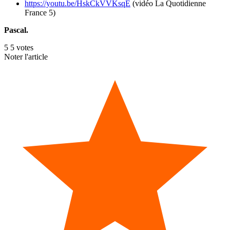
https://youtu.be/HskCkVVKsqE
(vidéo La Quotidienne
France 5)
Pascal.
5
5
votes
Noter l'article