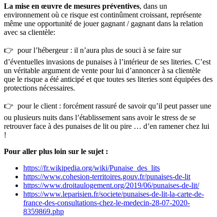
La mise en œuvre de mesures préventives
, dans un
environnement où ce risque est continûment croissant, représente
même une opportunité de jouer gagnant / gagnant dans la relation
avec sa clientèle:
👉 pour l’hébergeur : il n’aura plus de souci à se faire sur
d’éventuelles invasions de punaises à l’intérieur de ses literies. C’est
un véritable argument de vente pour lui d’annoncer à sa clientèle
que le risque a été anticipé et que toutes ses literies sont équipées des
protections nécessaires.
👉 pour le client : forcément rassuré de savoir qu’il peut passer une
ou plusieurs nuits dans l’établissement sans avoir le stress de se
retrouver face à des punaises de lit ou pire … d’en ramener chez lui
!
Pour aller plus loin sur le sujet :
https://fr.wikipedia.org/wiki/Punaise_des_lits
https://www.cohesion-territoires.gouv.fr/punaises-de-lit
https://www.droitaulogement.org/2019/06/punaises-de-lit/
https://www.leparisien.fr/societe/punaises-de-lit-la-carte-de-
france-des-consultations-chez-le-medecin-28-07-2020-
8359869.php