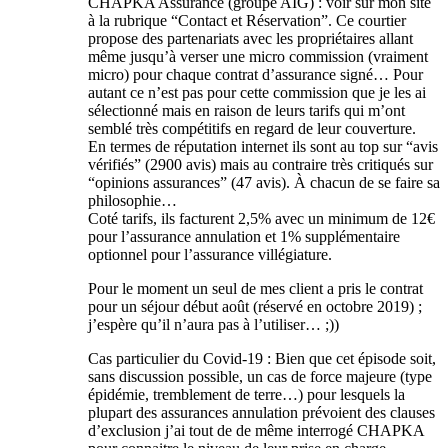
CHAPKA Assurance (groupe AIG) : voir sur mon site
à la rubrique “Contact et Réservation”. Ce courtier
propose des partenariats avec les propriétaires allant
même jusqu’à verser une micro commission (vraiment
micro) pour chaque contrat d’assurance signé… Pour
autant ce n’est pas pour cette commission que je les ai
sélectionné mais en raison de leurs tarifs qui m’ont
semblé très compétitifs en regard de leur couverture.
En termes de réputation internet ils sont au top sur “avis
vérifiés” (2900 avis) mais au contraire très critiqués sur
“opinions assurances” (47 avis). À chacun de se faire sa
philosophie…
Coté tarifs, ils facturent 2,5% avec un minimum de 12€
pour l’assurance annulation et 1% supplémentaire
optionnel pour l’assurance villégiature.
Pour le moment un seul de mes client a pris le contrat
pour un séjour début août (réservé en octobre 2019) ;
j’espère qu’il n’aura pas à l’utiliser… ;))
Cas particulier du Covid-19 : Bien que cet épisode soit,
sans discussion possible, un cas de force majeure (type
épidémie, tremblement de terre…) pour lesquels la
plupart des assurances annulation prévoient des clauses
d’exclusion j’ai tout de de même interrogé CHAPKA