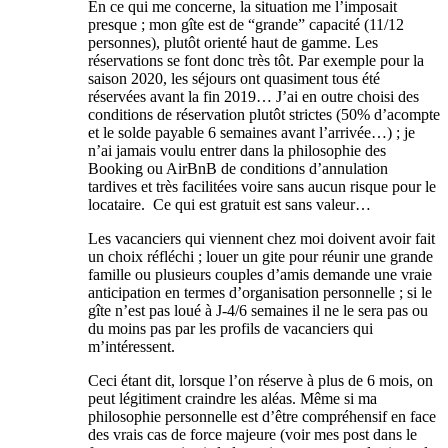
En ce qui me concerne, la situation me l’imposait
presque ; mon gîte est de “grande” capacité (11/12
personnes), plutôt orienté haut de gamme. Les
réservations se font donc très tôt. Par exemple pour la
saison 2020, les séjours ont quasiment tous été
réservées avant la fin 2019… J’ai en outre choisi des
conditions de réservation plutôt strictes (50% d’acompte
et le solde payable 6 semaines avant l’arrivée…) ; je
n’ai jamais voulu entrer dans la philosophie des
Booking ou AirBnB de conditions d’annulation
tardives et très facilitées voire sans aucun risque pour le
locataire. Ce qui est gratuit est sans valeur…
Les vacanciers qui viennent chez moi doivent avoir fait
un choix réfléchi ; louer un gite pour réunir une grande
famille ou plusieurs couples d’amis demande une vraie
anticipation en termes d’organisation personnelle ; si le
gîte n’est pas loué à J-4/6 semaines il ne le sera pas ou
du moins pas par les profils de vacanciers qui
m’intéressent.
Ceci étant dit, lorsque l’on réserve à plus de 6 mois, on
peut légitiment craindre les aléas. Même si ma
philosophie personnelle est d’être compréhensif en face
des vrais cas de force majeure (voir mes post dans le