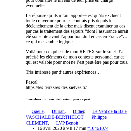
pour connaitre le niveau de leur prise en charge
éventuelle.
La réponse qu’ils m’ont apportée est qu’ils excluent
toute couverture pour les contrats pris depuis le
déclenchement de la crise mais disent examiner au cas
par cas le traitement des séjours “dont l’assurance aurait
été souscrite avant l’apparition du 1er cas en France”…
ce qui me semble logique.
Voilà pour ce qui est de mon RETEX sur le sujet. J’ai
précisé les éléments de mon contexte personnel car ce
qui est valable pour moi ne l’est peut-être pas pour tous.
Très intéressé par d’autres expériences…
Pascal
https://les-terrasses-des-sielves.fr/
6 membres ont remercié l’auteur pour ce post.
Gaëlle
,
Durian
,
Didier
,
Le Vent de la Baie
VASCHALDE-BERTHELOT
,
Philippe
CLEMENT
,
LVP Benoit
16 avril 2020 à 9 h 17 min
#10461074