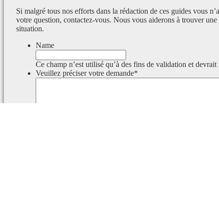
Si malgré tous nos efforts dans la rédaction de ces guides vous n’
votre question, contactez-vous. Nous vous aiderons à trouver une 
situation.
Name
Ce champ n’est utilisé qu’à des fins de validation et devrait
Veuillez préciser votre demande
*
Ce champ est masqué lorsque l‘on voit le formulaire.
Identifiant
Ce champ est masqué lorsque l‘on voit le formulaire.
Email