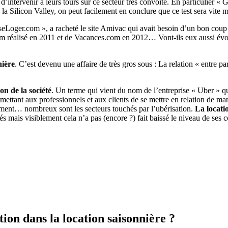
 d’intervenir à leurs tours sur ce secteur très convoité. En particulier «
Silicon Valley, on peut facilement en conclure que ce test sera vite m
Loger.com », a racheté le site Amivac qui avait besoin d’un bon coup de j
om réalisé en 2011 et de Vacances.com en 2012… Vont-ils eux aussi évol
nière
. C’est devenu une affaire de très gros sous : La relation « entre par
on de la société
. Un terme qui vient du nom de l’entreprise « Uber » q
rmettant aux professionnels et aux clients de se mettre en relation de m
cement… nombreux sont les secteurs touchés par l’ubérisation.
La locati
s mais visiblement cela n’a pas (encore ?) fait baissé le niveau de ses
tion dans la location saisonnière ?