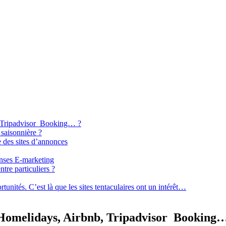
b, Tripadvisor Booking… ?
 saisonnière ?
e des sites d’annonces
enses E-marketing
tre particuliers ?
ortunités. C’est là que les sites tentaculaires ont un intérêt…
, Homelidays, Airbnb, Tripadvisor Booking