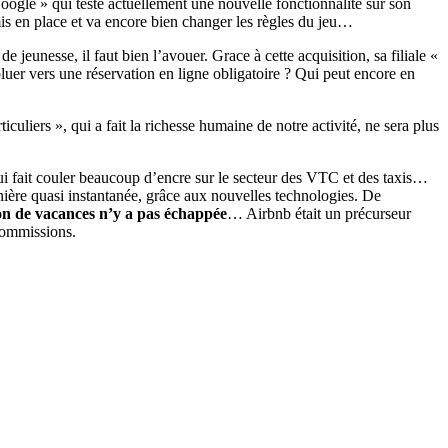
 Google » qui teste actuellement une nouvelle fonctionnalité sur son
is en place et va encore bien changer les règles du jeu…
eunesse, il faut bien l’avouer. Grace à cette acquisition, sa filiale «
uer vers une réservation en ligne obligatoire ? Qui peut encore en
ticuliers », qui a fait la richesse humaine de notre activité, ne sera plus
ui fait couler beaucoup d’encre sur le secteur des VTC et des taxis…
anière quasi instantanée, grâce aux nouvelles technologies. De
on de vacances n’y a pas échappée
… Airbnb était un précurseur
 commissions.