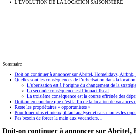
L’ÉVOLUTION DE LA LOCATION SAISONNIÈRE
Sommaire
Doit-on continuer à annoncer sur Abritel, Homelidays, Airbn
Quelles sont les conséquences de l’urberisation dans la location
L’uberisation est à l’origine du changement de la stratégi
La seconde conséquence est l’impact fiscal
La troisième conséquence est la course effrénée des dép
Doit-on en conclure que c’est la fin de la location de vacances en
Reste les propriétaires « opportunistes »
Pour louer plus et mieux, il faut analyser et saisir toutes les opp
Pas besoin de forcer la main aux vacanciers…
Doit-on continuer à annoncer sur Abritel