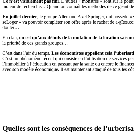
Ce n’est visiblement pas fini
. D’autres « monstres » sont sur le point
moteur de recherche… Quand on connaît les méthodes de ce géant de la 
En juillet dernier
, le groupe Allemand Axel Springer, qui possède « se
seLoger » va pouvoir compléter son offre après le rachat de a-gîtes.c
douter…
En clair,
on est qu’aux débuts de la mutation de la location saison
la priorité de ces grands groupes…
C’est dans l’air du temps.
Les économistes appellent cela l’uberisati
C’est un phénomène récent qui consiste en l’utilisation de services pe
l’immobilier à l’éducation en passant par la santé ou encore le finan
avec son modèle économique. Il est maintenant attaqué de tous les côté
Quelles sont les conséquences de l’urberisa