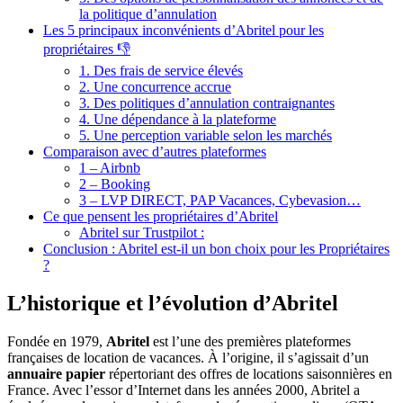
la politique d’annulation
Les 5 principaux inconvénients d’Abritel pour les
propriétaires 👎
1. Des frais de service élevés
2. Une concurrence accrue
3. Des politiques d’annulation contraignantes
4. Une dépendance à la plateforme
5. Une perception variable selon les marchés
Comparaison avec d’autres plateformes
1 – Airbnb
2 – Booking
3 – LVP DIRECT, PAP Vacances, Cybevasion…
Ce que pensent les propriétaires d’Abritel
Abritel sur Trustpilot :
Conclusion : Abritel est-il un bon choix pour les Propriétaires
?
L’historique et l’évolution d’Abritel
Fondée en 1979,
Abritel
est l’une des premières plateformes
françaises de location de vacances. À l’origine, il s’agissait d’un
annuaire papier
répertoriant des offres de locations saisonnières en
France. Avec l’essor d’Internet dans les années 2000, Abritel a