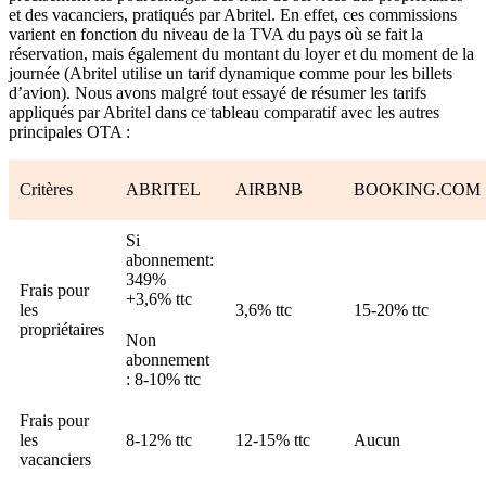
et des vacanciers, pratiqués par Abritel. En effet, ces commissions
varient en fonction du niveau de la TVA du pays où se fait la
réservation, mais également du montant du loyer et du moment de la
journée (Abritel utilise un tarif dynamique comme pour les billets
d’avion). Nous avons malgré tout essayé de résumer les tarifs
appliqués par Abritel dans ce tableau comparatif avec les autres
principales OTA :
Critères
ABRITEL
AIRBNB
BOOKING.COM
Si
abonnement:
349%
Frais pour
+3,6% ttc
les
3,6% ttc
15-20% ttc
propriétaires
Non
abonnement
: 8-10% ttc
Frais pour
les
8-12% ttc
12-15% ttc
Aucun
vacanciers