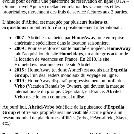
évolué pour devenir une plateforme de réservation en ligne (OTA –
Online Travel Agency) mettant en relation les vacanciers et les
propriétaires, moyennant des frais de service facturés aux 2 parties.
L’histoire d’Abritel est marquée par plusieurs
fusions et
acquisitions
qui ont renforcé son positionnement international :
2007
: Abritel est rachetée par
HomeAway
, une entreprise
américaine spécialisée dans la location saisonnière.
2009
: Pour se renforcer sur le marché européen,
HomeAway
fait l’acquisition du site
Homelidays
, un autre gros acteur de
la location de vacances en France. En 2010, le site
Homelidays fusionne avec le site Abritel.
2015
: HomeAway (et donc Abritel) est acquis par
Expedia
Group
, l’un des leaders mondiaux du voyage en ligne.
2019
: HomeAway disparaît progressivement au profit de
Vrbo
(Vacation Rentals by Owner), qui devient la marque
internationale du groupe. Cependant, en France,
Abritel-
Vrbo
reste le nom commercial utilisé.
Aujourd’hui,
Abritel-Vrbo
bénéficie de la puissance d’
Expedia
Group
et offre aux propriétaires une visibilité accrue grâce à un
réseau mondial de plateformes affiliées (Vrbo, FeWo-direkt, Stayz,
etc.).