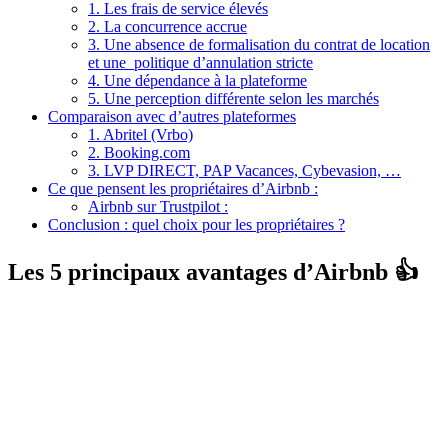
1. Les frais de service élevés
2. La concurrence accrue
3. Une absence de formalisation du contrat de location
et une politique d’annulation stricte
4. Une dépendance à la plateforme
5. Une perception différente selon les marchés
Comparaison avec d’autres plateformes
1. Abritel (Vrbo)
2. Booking.com
3. LVP DIRECT, PAP Vacances, Cybevasion, …
Ce que pensent les propriétaires d’Airbnb :
Airbnb sur Trustpilot :
Conclusion : quel choix pour les propriétaires ?
Les 5 principaux avantages d’Airbnb 👍