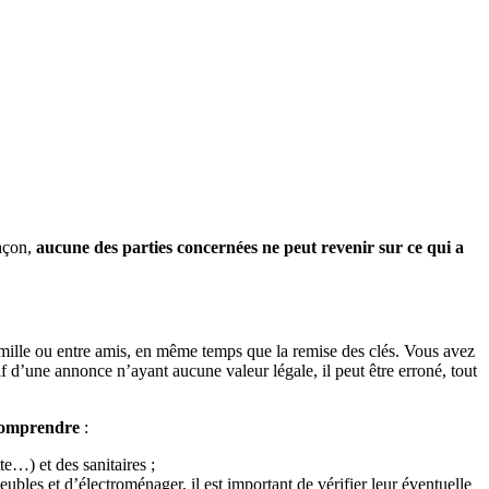
façon,
aucune des parties concernées ne peut revenir sur ce qui a
famille ou entre amis, en même temps que la remise des clés. Vous avez
if d’une annonce n’ayant aucune valeur légale, il peut être erroné, tout
 comprendre
:
te…) et des sanitaires ;
bles et d’électroménager, il est important de vérifier leur éventuelle