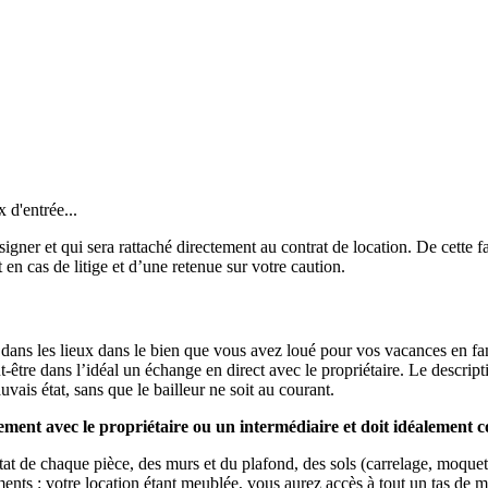
 d'entrée...
igner et qui sera rattaché directement au contrat de location. De cette 
en cas de litige et d’une retenue sur votre caution.
rée dans les lieux dans le bien que vous avez loué pour vos vacances en 
t-être dans l’idéal un échange en direct avec le propriétaire. Le descript
ais état, sans que le bailleur ne soit au courant.
ectement avec le propriétaire ou un intermédiaire et doit idéalement
tat de chaque pièce, des murs et du plafond, des sols (carrelage, moquet
ts : votre location étant meublée, vous aurez accès à tout un tas de meu