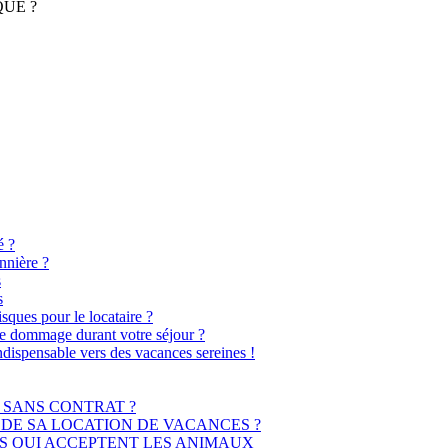
QUÉ ?
é ?
nnière ?
s
s
isques pour le locataire ?
 de dommage durant votre séjour ?
ndispensable vers des vacances sereines !
 SANS CONTRAT ?
DE SA LOCATION DE VACANCES ?
S QUI ACCEPTENT LES ANIMAUX