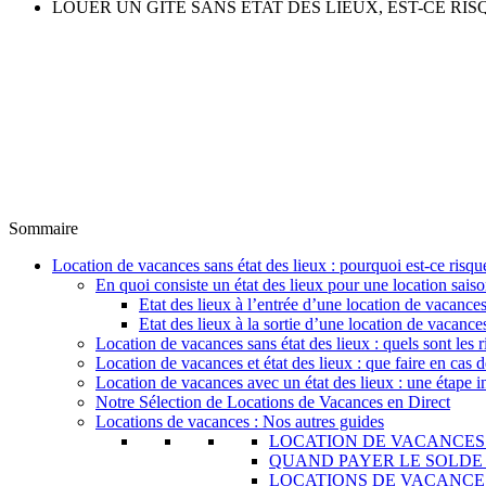
LOUER UN GÎTE SANS ÉTAT DES LIEUX, EST-CE RIS
Sommaire
Location de vacances sans état des lieux : pourquoi est-ce risqu
En quoi consiste un état des lieux pour une location saiso
Etat des lieux à l’entrée d’une location de vacance
Etat des lieux à la sortie d’une location de vacance
Location de vacances sans état des lieux : quels sont les r
Location de vacances et état des lieux : que faire en cas
Location de vacances avec un état des lieux : une étape i
Notre Sélection de Locations de Vacances en Direct
Locations de vacances : Nos autres guides
LOCATION DE VACANCES
QUAND PAYER LE SOLDE 
LOCATIONS DE VACANCE